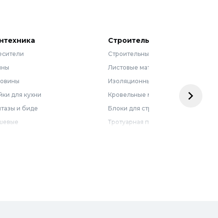
нтехника
Строительные материалы
есители
Строительные смеси
нны
Листовые материалы
ковины
Изоляционные материалы
ки для кухни
Кровельные материалы
тазы и биде
Блоки для строительства
шевые
Тротуарная плитка
бель для ванной
Армирующие материалы
лотенцесушители
Ограждения
доснабжение
Металлопрокат
оотведение и канализация
визионные люки
доподготовка
орная арматура