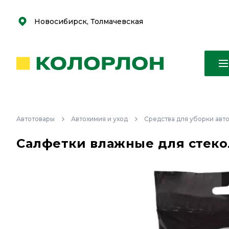
С
С
к
к
оро
оро
Новосибирск, Толмачевская
Автотовары
Автохимия и уход
Средства для уборки авт
Салфетки влажные для стекол