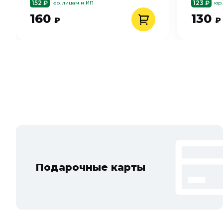
152 ₽
123 ₽
юр. лицам и ИП
юр.
160
130
₽
₽
Подарочные карты