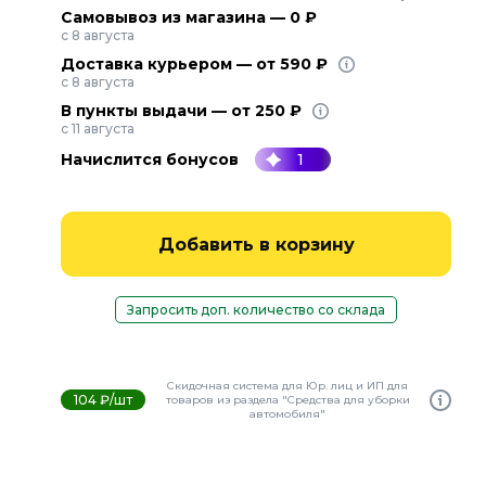
Самовывоз из магазина — 0 ₽
с 8 августа
Доставка курьером — от 590 ₽
с 8 августа
В пункты выдачи — от 250 ₽
с 11 августа
Начислится бонусов
1
Добавить в корзину
Запросить доп. количество со склада
Скидочная система для Юр. лиц и ИП для
104 ₽/шт
товаров из раздела "Средства для уборки
автомобиля"