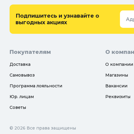
защиты
Придверн
Семена и растения
Подпишитесь и узнавайте о
Ад
Теплицы, парники и укрывной
выгодных акциях
материал
Покупателям
О компа
Доставка
О компании
Самовывоз
Магазины
Программа лояльности
Вакансии
Юр. лицам
Реквизиты
Советы
© 2026 Все права защищены