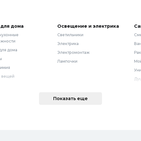
 для дома
Освещение и электрика
Са
 кухонные
Светильники
См
ежности
Электрика
Ва
для дома
Электромонтаж
Ра
ы
Лампочки
Мой
химия
Уни
 вещей
Ду
Ме
техника
По
Показать еще
 интерьера
Во
Вод
Ре
оварение
Во
ные коврики
Зап