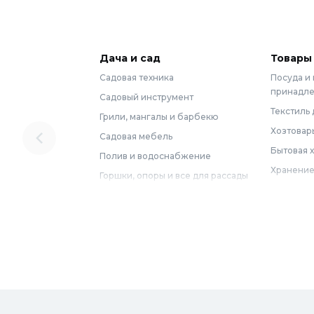
Дача и сад
Товары
Садовая техника
Посуда и
принадл
Садовый инструмент
Текстиль 
Грили, мангалы и барбекю
Хозтовар
Садовая мебель
Бытовая 
Полив и водоснабжение
Хранение
Горшки, опоры и все для рассады
Мебель
Грунты для растений
Бытовая 
Садовый декор
Предметы
Бассейны
Спальня
Товары для бани и сауны
Ванная
Дачные умывальники, души и
туалеты
Самогон
Удобрения, химикаты и средства
Интерьер