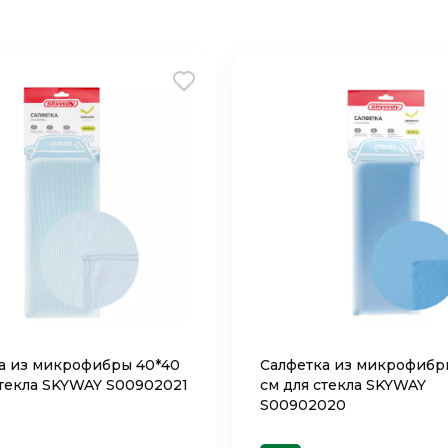
а из микрофибры 40*40
Салфетка из микрофибр
стекла SKYWAY S00902021
см для стекла SKYWAY
S00902020