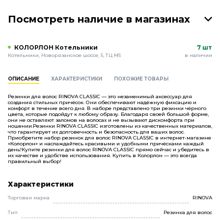
Посмотреть наличие в магазинах
КОЛОРЛОН Котельники
7 шт
Котельники, Новорязанское шоссе, 5, ТЦ М5
в наличии
ОПИСАНИЕ
ХАРАКТЕРИСТИКИ
ПОХОЖИЕ ТОВАРЫ
Резинки для волос RINOVA CLASSIC — это незаменимый аксессуар для
создания стильных причёсок. Они обеспечивают надёжную фиксацию и
комфорт в течение всего дня. В наборе представлено три резинки чёрного
цвета, которые подойдут к любому образу. Благодаря своей большой форме,
они не оставляют заломов на волосах и не вызывают дискомфорта при
ношении.Резинки RINOVA CLASSIC изготовлены из качественных материалов,
что гарантирует их долговечность и безопасность для ваших волос.
Приобретите набор резинок для волос RINOVA CLASSIC в интернет-магазине
«Колорлон» и наслаждайтесь красивыми и удобными причёсками каждый
день!Купите резинки для волос RINOVA CLASSIC прямо сейчас и убедитесь в
их качестве и удобстве использования. Купить в Колорлон — это всегда
правильный выбор!
Характеристики
Торговая марка
RINOVA
Тип
Резинка для волос