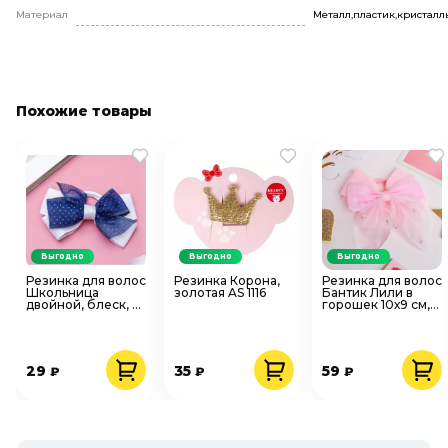
Материал
Металл,пластик,кристаллы
Похожие товары
Выгодно
Выгодно
Выгодно
Резинка для волос
Резинка Корона,
Резинка для волос
Школьница
золотая AS 1116
Бантик Лили в
двойной, блеск, 7
горошек 10х9 см,
см, сине-белый
розовый 5065268
4097642
29
35
59
₽
₽
₽