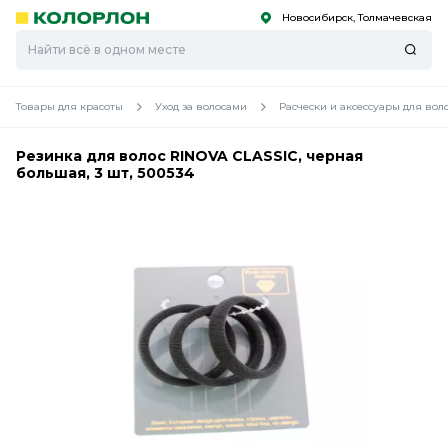
Новосибирск, Толмачевская
С
С
к
к
оро
оро
Товары для красоты
Уход за волосами
Расчески и аксессуары для вол
Резинка для волос RINOVA CLASSIC, черная
большая, 3 шт, 500534