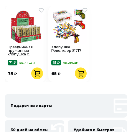
Праздничная
Хлопушка
пружинная
Револьвер S1717
хлопушка с
наполнителем из
золотистого
71 ₽
61 ₽
юр. лицам
юр. лицам
конфетти 11см
93239/1
75
65
₽
₽
Подарочные карты
30 дней на обмен
Удобная и быстрая