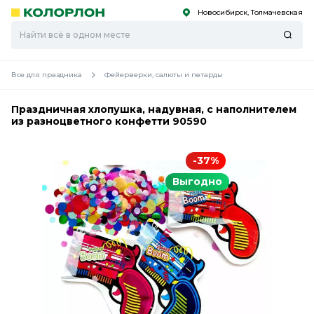
Новосибирск, Толмачевская
С
С
к
к
оро
оро
Все для праздника
Фейерверки, салюты и петарды
Праздничная хлопушка, надувная, с наполнителем
из разноцветного конфетти 90590
-37%
Выгодно