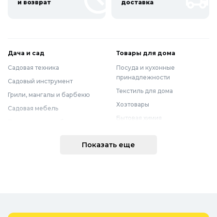
и возврат
доставка
Дача и сад
Товары для дома
Садовая техника
Посуда и кухонные
принадлежности
Садовый инструмент
Текстиль для дома
Грили, мангалы и барбекю
Хозтовары
Садовая мебель
Бытовая химия
Полив и водоснабжение
Хранение вещей
Горшки, опоры и все для рассады
Показать еще
Мебель
Грунты для растений
Бытовая техника
Садовый декор
Предметы интерьера
Бассейны
Спальня
Товары для бани и сауны
Ванная
Дачные умывальники, души и
туалеты
Самогоноварение