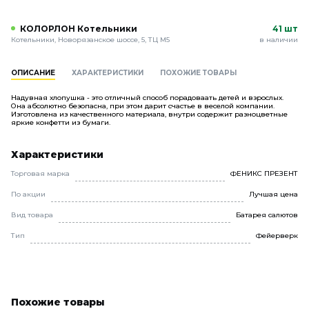
КОЛОРЛОН Котельники
41 шт
Котельники, Новорязанское шоссе, 5, ТЦ М5
в наличии
ОПИСАНИЕ
ХАРАКТЕРИСТИКИ
ПОХОЖИЕ ТОВАРЫ
Надувная хлопушка - это отличный способ порадоваать детей и взрослых.
Она абсолютно безопасна, при этом дарит счастье в веселой компании.
Изготовлена из качественного материала, внутри содержит разноцветные
яркие конфетти из бумаги.
Характеристики
Торговая марка
ФЕНИКС ПРЕЗЕНТ
По акции
Лучшая цена
Вид товара
Батарея салютов
Тип
Фейерверк
Похожие товары