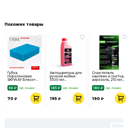
Похожие товары
Губка
Автошампунь для
Очиститель
поролоновая
ручной мойки
наклеек и скотча,
SKYWAY Блеск+
1000 мл
аэрозоль, 210 мл
S00901001
суперпена AVS
Vectron
AVK-703
66 ₽
185 ₽
180 ₽
юр. лицам
юр. лицам
юр. лицам
70
195
190
₽
₽
₽