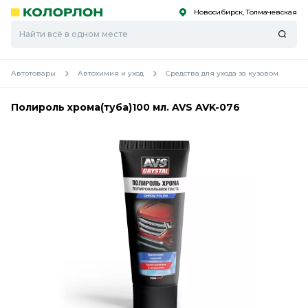
Новосибирск, Толмачевская
С
С
к
к
оро
оро
Автотовары
Автохимия и уход
Средства для ухода за кузовом
Полироль хрома(туба)100 мл. AVS AVK-076