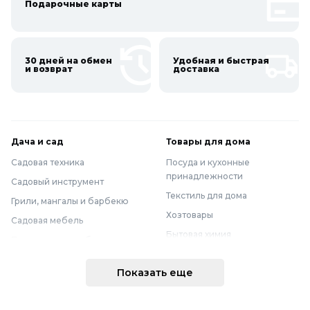
Подарочные карты
30 дней на обмен
Удобная и быстрая
и возврат
доставка
Дача и сад
Товары для дома
Садовая техника
Посуда и кухонные
принадлежности
Садовый инструмент
Текстиль для дома
Грили, мангалы и барбекю
Хозтовары
Садовая мебель
Бытовая химия
Полив и водоснабжение
Хранение вещей
Горшки, опоры и все для рассады
Показать еще
Мебель
Грунты для растений
Бытовая техника
Садовый декор