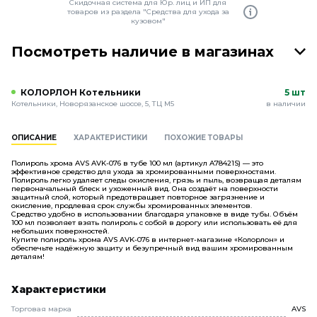
Скидочная система для Юр. лиц и ИП для
товаров из раздела "Средства для ухода за
кузовом"
Посмотреть наличие в магазинах
КОЛОРЛОН Котельники
5 шт
Котельники, Новорязанское шоссе, 5, ТЦ М5
в наличии
ОПИСАНИЕ
ХАРАКТЕРИСТИКИ
ПОХОЖИЕ ТОВАРЫ
Полироль хрома AVS AVK-076 в тубе 100 мл (артикул A78421S) — это
эффективное средство для ухода за хромированными поверхностями.
Полироль легко удаляет следы окисления, грязь и пыль, возвращая деталям
первоначальный блеск и ухоженный вид. Она создаёт на поверхности
защитный слой, который предотвращает повторное загрязнение и
окисление, продлевая срок службы хромированных элементов.
Средство удобно в использовании благодаря упаковке в виде тубы. Объём
100 мл позволяет взять полироль с собой в дорогу или использовать её для
небольших поверхностей.
Купите полироль хрома AVS AVK-076 в интернет-магазине «Колорлон» и
обеспечьте надёжную защиту и безупречный вид вашим хромированным
деталям!
Характеристики
Торговая марка
AVS