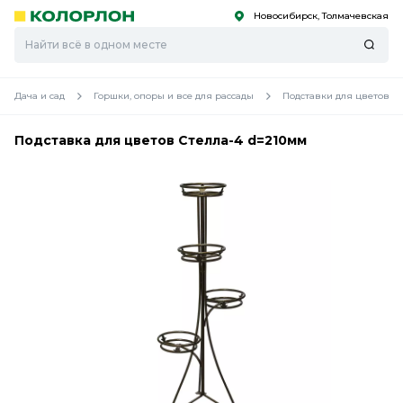
Новосибирск, Толмачевская
С
С
к
к
оро
оро
Дача и сад
Горшки, опоры и все для рассады
Подставки для цветов
Подставка для цветов Стелла-4 d=210мм