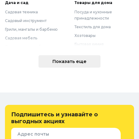
Дача и сад
Товары для дома
Садовая техника
Посуда и кухонные
принадлежности
Садовый инструмент
Текстиль для дома
Грили, мангалы и барбекю
Хозтовары
Садовая мебель
Бытовая химия
Полив и водоснабжение
Хранение вещей
Горшки, опоры и все для рассады
Показать еще
Мебель
Грунты для растений
Бытовая техника
Садовый декор
Предметы интерьера
Бассейны
Спальня
Товары для бани и сауны
Ванная
Дачные умывальники, души и
туалеты
Самогоноварение
Подпишитесь и узнавайте о
Удобрения, химикаты и средства
Интерьерные коврики
защиты
выгодных акциях
Придверные коврики
Семена и растения
Адрес почты
Теплицы, парники и укрывной