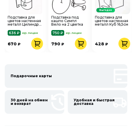
Выгодно
Подставка для
Подставка под
Подставка для
цветов настенная
кашпо Симпл
цветов настенная
металл Цилиндр
Вело на 2 цветка
металл Куб 16,5см
16,5см
636 ₽
750 ₽
юр. лицам
юр. лицам
670
790
428
₽
₽
₽
Подарочные карты
30 дней на обмен
Удобная и быстрая
и возврат
доставка