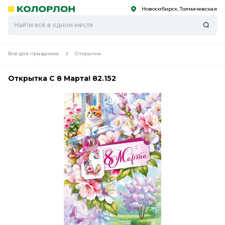
Новосибирск, Толмачевская
С
С
к
к
оро
оро
Все для праздника
Открытки
Открытка С 8 Марта! 82.152