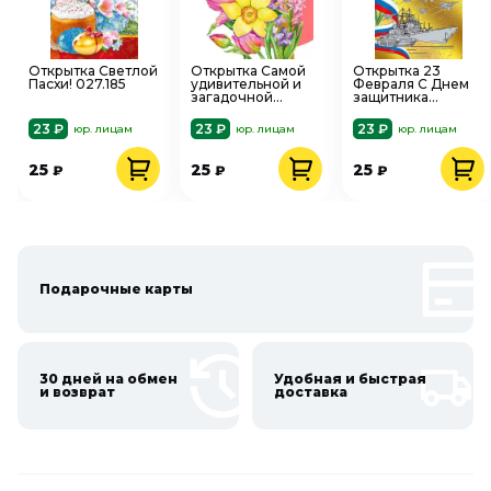
Открытка Светлой
Открытка Самой
Открытка 23
Пасхи! 027.185
удивительной и
Февраля С Днем
загадочной
защитника
008.531
Отечества!
023.744
23 ₽
23 ₽
23 ₽
юр. лицам
юр. лицам
юр. лицам
25
25
25
₽
₽
₽
Подарочные карты
30 дней на обмен
Удобная и быстрая
и возврат
доставка