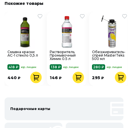
Похожие товары
Смывка краски
Растворитель
Обезжириватель-
АС-1 стекло 0,5 л
Промывочный
спрей MasterTeks
Химик 0.5 л
500 мл
418 ₽
138 ₽
280 ₽
юр. лицам
юр. лицам
юр. лицам
440
146
295
₽
₽
₽
Подарочные карты