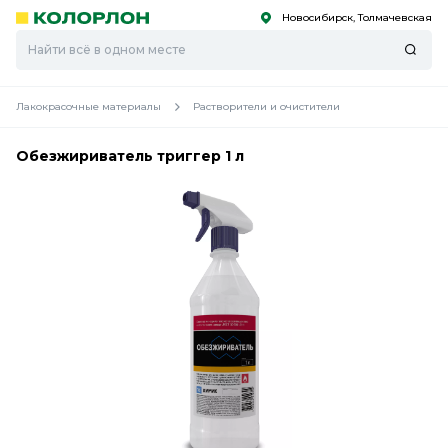
Новосибирск, Толмачевская
С
С
к
к
оро
оро
Лакокрасочные материалы
Растворители и очистители
Обезжириватель триггер 1 л