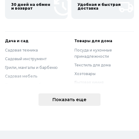
30 дней на обмен
Удобная и быстрая
и возврат
доставка
Дача и сад
Товары для дома
Садовая техника
Посуда и кухонные
принадлежности
Садовый инструмент
Текстиль для дома
Грили, мангалы и барбекю
Хозтовары
Садовая мебель
Бытовая химия
Полив и водоснабжение
Хранение вещей
Горшки, опоры и все для рассады
Показать еще
Мебель
Грунты для растений
Бытовая техника
Садовый декор
Предметы интерьера
Бассейны
Спальня
Товары для бани и сауны
Ванная
Дачные умывальники, души и