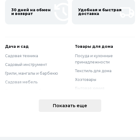
30 дней на обмен
Удобная и быстрая
и возврат
доставка
Дача и сад
Товары для дома
Садовая техника
Посуда и кухонные
принадлежности
Садовый инструмент
Текстиль для дома
Грили, мангалы и барбекю
Хозтовары
Садовая мебель
Бытовая химия
Полив и водоснабжение
Хранение вещей
Горшки, опоры и все для рассады
Показать еще
Мебель
Грунты для растений
Бытовая техника
Садовый декор
Предметы интерьера
Бассейны
Спальня
Товары для бани и сауны