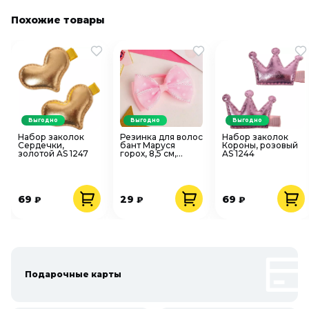
Похожие товары
Выгодно
Выгодно
Выгодно
Набор заколок
Резинка для волос
Набор заколок
Сердечки,
бант Маруся
Короны, розовый
золотой AS 1247
горох, 8,5 см,
AS 1244
розовый 4729561
69
29
69
₽
₽
₽
Подарочные карты