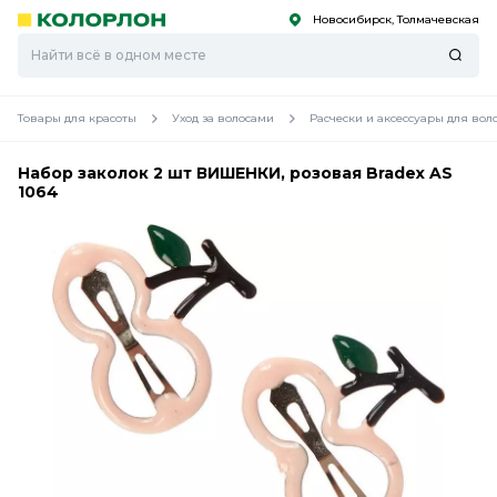
Новосибирск, Толмачевская
С
С
к
к
оро
оро
Товары для красоты
Уход за волосами
Расчески и аксессуары для вол
Набор заколок 2 шт ВИШЕНКИ, розовая Bradex AS
1064