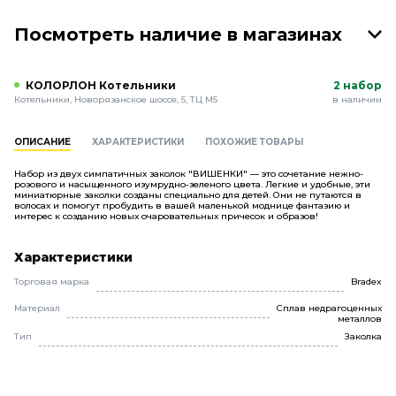
Посмотреть наличие в магазинах
КОЛОРЛОН Котельники
2 набор
Котельники, Новорязанское шоссе, 5, ТЦ М5
в наличии
ОПИСАНИЕ
ХАРАКТЕРИСТИКИ
ПОХОЖИЕ ТОВАРЫ
Набор из двух симпатичных заколок "ВИШЕНКИ" — это сочетание нежно-
розового и насыщенного изумрудно-зеленого цвета. Легкие и удобные, эти
миниатюрные заколки созданы специально для детей. Они не путаются в
волосах и помогут пробудить в вашей маленькой моднице фантазию и
интерес к созданию новых очаровательных причесок и образов!
Характеристики
Торговая марка
Bradex
Материал
Сплав недрагоценных
металлов
Тип
Заколка