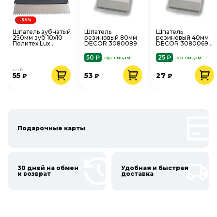
-56%
Шпатель зубчатый
Шпатель
Шпатель
250мм зуб 10х10
резиновый 80мм
резиновый 40мм
Политех Lux
DECOR 3080089
DECOR 3080069
1043259
эластичная
нерж.сталь
резина
50 ₽
25 ₽
юр. лицам
юр. лицам
125 ₽
55
53
27
₽
₽
₽
Подарочные карты
30 дней на обмен
Удобная и быстрая
и возврат
доставка