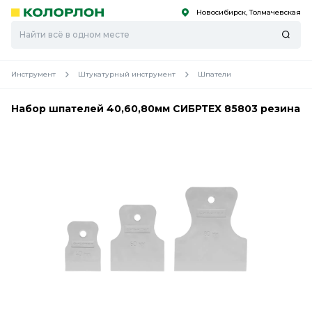
Новосибирск, Толмачевская
С
С
к
к
оро
оро
Инструмент
Штукатурный инструмент
Шпатели
Набор шпателей 40,60,80мм СИБРТЕХ 85803 резина