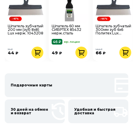
-41%
-46%
Шпатель зубчатый
Шпатель 60 мм
Шпатель зубчатый
200 мм (зуб 8х8)
СИБРТЕХ 85432
300мм зуб 6х6
Lux нерж. 1043208
нерж.сталь
Политех Lux
1043306
нерж.сталь
46 ₽
юр. лицам
75 ₽
122 ₽
44
49
66
₽
₽
₽
Подарочные карты
30 дней на обмен
Удобная и быстрая
и возврат
доставка