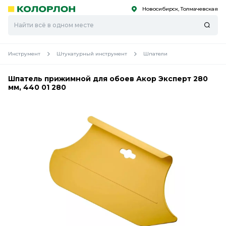
Новосибирск, Толмачевская
С
С
к
к
оро
оро
Инструмент
Штукатурный инструмент
Шпатели
Шпатель прижимной для обоев Акор Эксперт 280
мм, 440 01 280