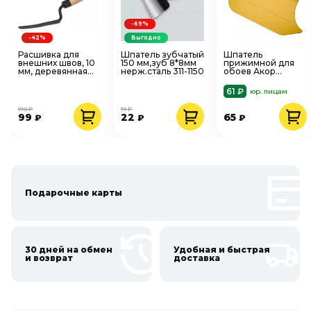
-69%
-42%
Выгодно
Расшивка для
Шпатель зубчатый
Шпатель
внешних швов, 10
150 мм,зуб 8*8мм
прижимной для
мм, деревянная
нерж.сталь 311-1150
обоев Акор
ручка 1070114
Эксперт 280 мм,
440 01 280
61 ₽
юр. лицам
170 ₽
71 ₽
99
22
65
₽
₽
₽
Подарочные карты
30 дней на обмен
Удобная и быстрая
и возврат
доставка