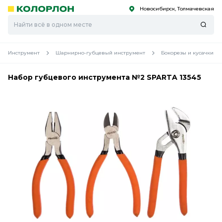
Новосибирск, Толмачевская
С
С
к
к
оро
оро
Инструмент
Шарнирно-губцевый инструмент
Бокорезы и кусачки
Набор губцевого инструмента №2 SPARTA 13545