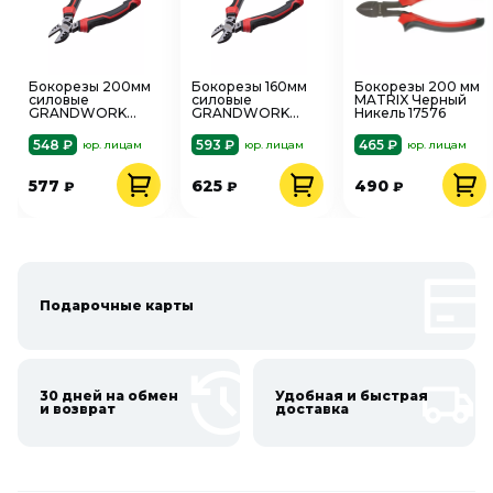
Бокорезы 200мм
Бокорезы 160мм
Бокорезы 200 мм
силовые
силовые
MATRIX Черный
GRANDWORK
GRANDWORK
Никель 17576
7808
7806
548 ₽
593 ₽
465 ₽
юр. лицам
юр. лицам
юр. лицам
577
625
490
₽
₽
₽
Подарочные карты
30 дней на обмен
Удобная и быстрая
и возврат
доставка