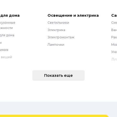
 для дома
Освещение и электрика
Са
 кухонные
Светильники
См
ежности
Электрика
Ва
для дома
Электромонтаж
Ра
ы
Лампочки
Мой
химия
Уни
 вещей
Ду
Ме
техника
По
Показать еще
 интерьера
Во
Вод
Ре
оварение
Во
ные коврики
Зап
ые коврики