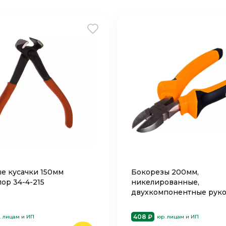
е кусачки 150мм
Бокорезы 200мм,
ор 34-4-215
никелированные,
двухкомпонентные руко
ВИХРЬ 73/6/3/3
408 ₽
. лицам и ИП
юр. лицам и ИП