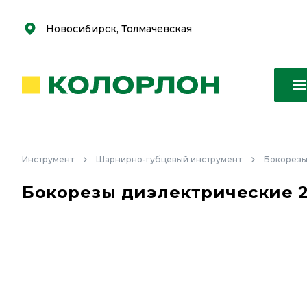
С
С
к
к
оро
оро
Новосибирск, Толмачевская
Инструмент
Шарнирно-губцевый инструмент
Бокорезы
Бокорезы диэлектрические 2