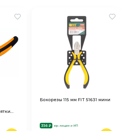
Бокорезы 115 мм FIT 51631 мини
ятки
356 ₽
юр. лицам и ИП