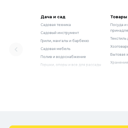
Дача и сад
Товары
Садовая техника
Посуда и
принадл
Садовый инструмент
Текстиль 
Грили, мангалы и барбекю
Хозтовар
Садовая мебель
Бытовая 
Полив и водоснабжение
Хранение
Горшки, опоры и все для рассады
Мебель
Грунты для растений
Бытовая 
Садовый декор
Предметы
Бассейны
Спальня
Товары для бани и сауны
Ванная
Дачные умывальники, души и
туалеты
Самогон
Удобрения, химикаты и средства
Интерьер
защиты
Придверн