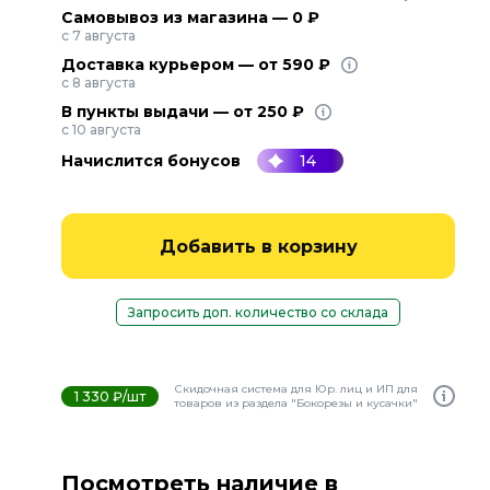
Самовывоз из магазина — 0 ₽
с 7 августа
Доставка курьером — от 590 ₽
с 8 августа
В пункты выдачи — от 250 ₽
с 10 августа
Начислится бонусов
14
Добавить в корзину
Запросить доп. количество со склада
Скидочная система для Юр. лиц и ИП для
1 330 ₽/шт
товаров из раздела "Бокорезы и кусачки"
Посмотреть наличие в