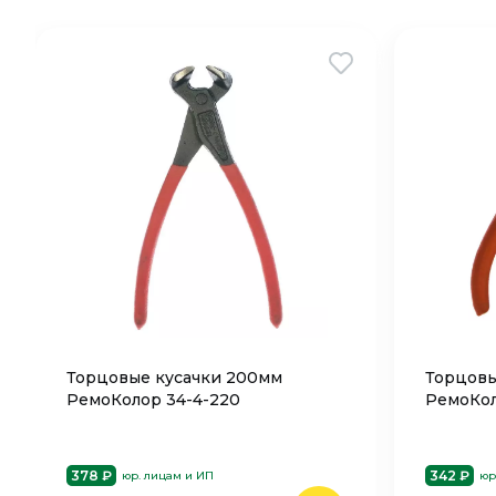
Торцовые кусачки 200мм
Торцовы
РемоКолор 34-4-220
РемоКол
378 ₽
342 ₽
юр. лицам и ИП
юр