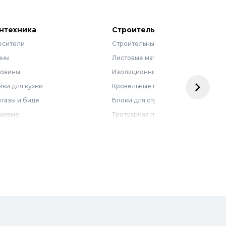
нтехника
Строительные материалы
есители
Строительные смеси
нны
Листовые материалы
ковины
Изоляционные материалы
ки для кухни
Кровельные материалы
тазы и биде
Блоки для строительства
шевые
Тротуарная плитка
бель для ванной
Армирующие материалы
лотенцесушители
Ограждения
доснабжение
Металлопрокат
оотведение и канализация
визионные люки
доподготовка
орная арматура