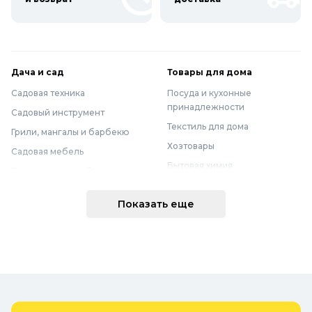
Дача и сад
Товары для дома
Садовая техника
Посуда и кухонные
принадлежности
Садовый инструмент
Текстиль для дома
Грили, мангалы и барбекю
Хозтовары
Садовая мебель
Бытовая химия
Полив и водоснабжение
Хранение вещей
Горшки, опоры и все для рассады
Показать еще
Мебель
Грунты для растений
Бытовая техника
Садовый декор
Предметы интерьера
Бассейны
Спальня
Товары для бани и сауны
Ванная
Дачные умывальники, души и
туалеты
Самогоноварение