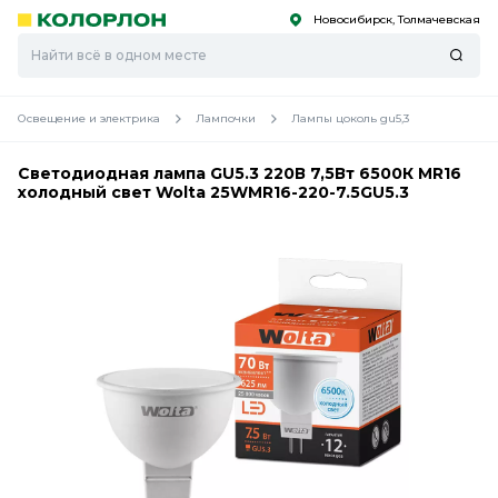
Новосибирск, Толмачевская
С
С
к
к
оро
оро
Освещение и электрика
Лампочки
Лампы цоколь gu5,3
Светодиодная лампа GU5.3 220В 7,5Вт 6500К MR16
холодный свет Wolta 25WMR16-220-7.5GU5.3