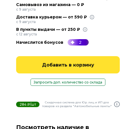
Самовывоз из магазина — 0 ₽
с 9 августа
Доставка курьером — от 590 ₽
с 9 августа
В пункты выдачи — от 250 ₽
с 12 августа
Начислится бонусов
2
Добавить в корзину
Запросить доп. количество со склада
Скидочная система для Юр. лиц и ИП для
284 ₽/шт
товаров из раздела "Автомобильные лампы"
Посмотреть наличие в