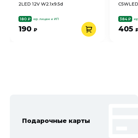
2LED 12V W2.1x9.5d
C5WLED 
180 ₽
384 ₽
юр. лицам и ИП
юр
190
405
₽
Подарочные карты