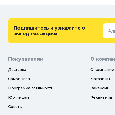
туалеты
Самогон
Удобрения, химикаты и средства
Интерьер
защиты
Придверн
Семена и растения
Подпишитесь и узнавайте о
Ад
Теплицы, парники и укрывной
выгодных акциях
материал
Покупателям
О компа
Доставка
О компании
Самовывоз
Магазины
Программа лояльности
Вакансии
Юр. лицам
Реквизиты
Советы