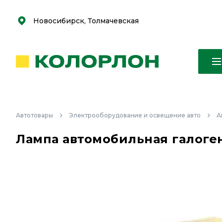
С
С
к
к
оро
оро
Новосибирск, Толмачевская
Автотовары
Электрооборудование и освещение авто
А
Лампа автомобильная галоген