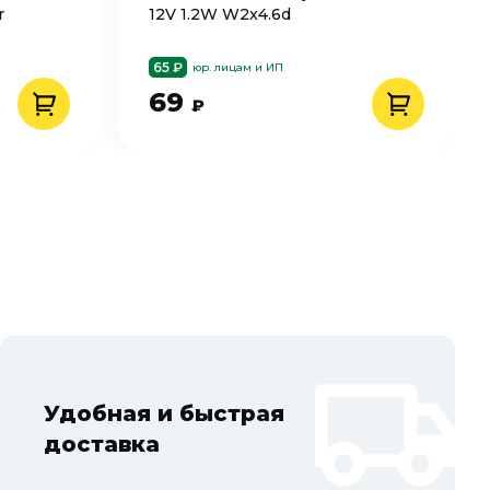
r
12V 1.2W W2x4.6d
65 ₽
юр. лицам и ИП
69
₽
Удобная и быстрая
доставка