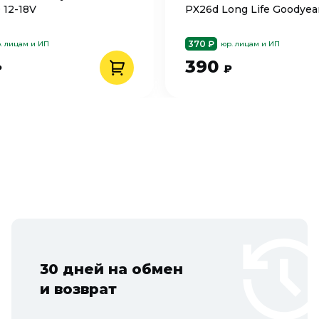
12-18V
PX26d Long Life Goodyea
370 ₽
. лицам и ИП
юр. лицам и ИП
390
₽
₽
30 дней на обмен
и возврат