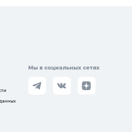
доподготовка
орная арматура
Мы в социальных сетях
сти
 данных