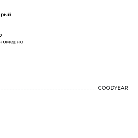
торый
о
авномерно
GOODYEAR