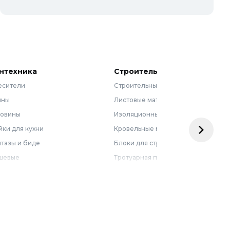
нтехника
Строительные материалы
есители
Строительные смеси
нны
Листовые материалы
ковины
Изоляционные материалы
ки для кухни
Кровельные материалы
тазы и биде
Блоки для строительства
шевые
Тротуарная плитка
бель для ванной
Армирующие материалы
лотенцесушители
Ограждения
доснабжение
Металлопрокат
оотведение и канализация
визионные люки