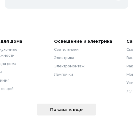
 для дома
Освещение и электрика
Са
 кухонные
Светильники
См
ежности
Электрика
Ва
для дома
Электромонтаж
Ра
ы
Лампочки
Мой
химия
Уни
 вещей
Ду
Ме
техника
По
Показать еще
 интерьера
Во
Вод
Ре