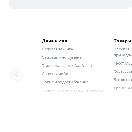
Дача и сад
Товары
Садовая техника
Посуда и
принадл
Садовый инструмент
Текстиль 
Грили, мангалы и барбекю
Хозтовар
Садовая мебель
Бытовая 
Полив и водоснабжение
Хранение
Горшки, опоры и все для рассады
Мебель
Грунты для растений
Бытовая 
Садовый декор
Предметы
Бассейны
Спальня
Товары для бани и сауны
Ванная
Дачные умывальники, души и