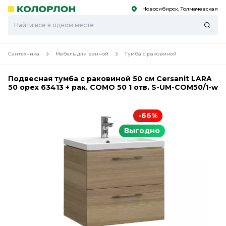
Новосибирск, Толмачевская
С
С
к
к
оро
оро
Сантехника
Мебель для ванной
Тумба с раковиной
Подвесная тумба с раковиной 50 см Cersanit LARA
50 орех 63413 + рак. COMO 50 1 отв. S-UM-COM50/1-w
-66%
Выгодно