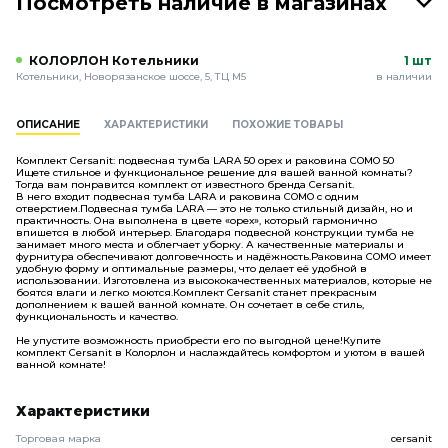
Посмотреть наличие в магазинах
КОЛОРЛОН Котельники
1 шт
Котельники, Новорязанское шоссе, 5, ТЦ М5
в наличии
ОПИСАНИЕ
ХАРАКТЕРИСТИКИ
ПОХОЖИЕ ТОВАРЫ
Комплект Cersanit: подвесная тумба LARA 50 орех и раковина COMO 50
Ищете стильное и функциональное решение для вашей ванной комнаты?
Тогда вам понравится комплект от известного бренда Cersanit.
В него входит подвесная тумба LARA и раковина COMO с одним
отверстием.Подвесная тумба LARA — это не только стильный дизайн, но и
практичность. Она выполнена в цвете «орех», который гармонично
впишется в любой интерьер. Благодаря подвесной конструкции тумба не
занимает много места и облегчает уборку. А качественные материалы и
фурнитура обеспечивают долговечность и надёжность.Раковина COMO имеет
удобную форму и оптимальные размеры, что делает её удобной в
использовании. Изготовлена из высококачественных материалов, которые не
боятся влаги и легко моются.Комплект Cersanit станет прекрасным
дополнением к вашей ванной комнате. Он сочетает в себе стиль,
функциональность и качество.
Не упустите возможность приобрести его по выгодной цене!Купите
комплект Cersanit в Колорлон и наслаждайтесь комфортом и уютом в вашей
ванной комнате!
Характеристики
Торговая марка
cersanit