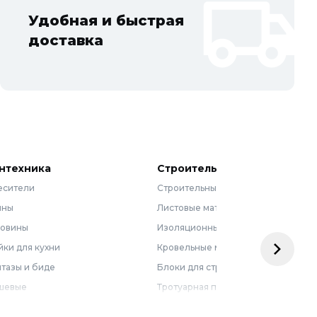
Удобная и быстрая
доставка
нтехника
Строительные материалы
есители
Строительные смеси
нны
Листовые материалы
ковины
Изоляционные материалы
ки для кухни
Кровельные материалы
тазы и биде
Блоки для строительства
шевые
Тротуарная плитка
бель для ванной
Армирующие материалы