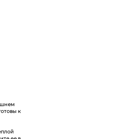
машнем
готовы к
еплой
ите ее в