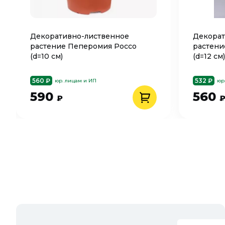
Декоративно-лиственное
Декорат
растение Пеперомия Россо
растени
(d=10 см)
(d=12 см)
560 ₽
532 ₽
юр. лицам и ИП
юр
590
560
₽