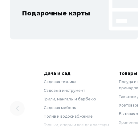
Подарочные карты
Дача и сад
Товары
Садовая техника
Посуда и
принадл
Садовый инструмент
Текстиль 
Грили, мангалы и барбекю
Хозтовар
Садовая мебель
Бытовая 
Полив и водоснабжение
Хранение
Горшки, опоры и все для рассады
Мебель
Грунты для растений