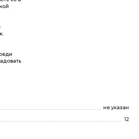
ркой
я
к.
среди
радовать
не указан
12