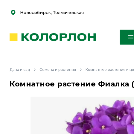
С
С
к
к
оро
оро
Новосибирск, Толмачевская
Дача и сад
Семена и растения
Комнатные растения и ц
Комнатное растение Фиалка (