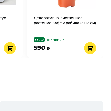
тус
Декоративно-лиственное
растение Кофе Арабика (d=12 см)
560 ₽
юр. лицам и ИП
590
₽