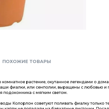
ПОХОЖИЕ ТОВАРЫ
то комнатное растение, окутанное легендами о до
Наши фиалки, или сенполии, выращены с любовью и 
я подоконника с мягким светом.
оводы Колорлон советуют поливать фиалку только т
бы капли не попадали на бархатные листочки. Посад