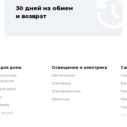
30 дней на обмен
и возврат
 для дома
Освещение и электрика
Са
 кухонные
Светильники
См
ежности
Электрика
Ва
для дома
Электромонтаж
Ра
ы
Лампочки
Мой
химия
Уни
 вещей
Ду
Ме