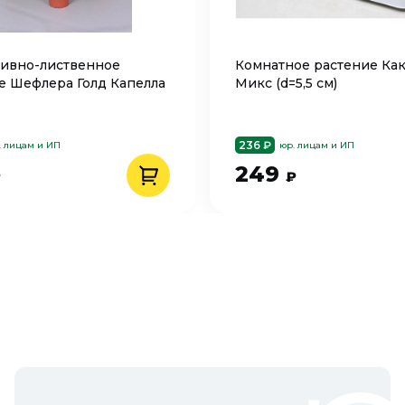
ивно-лиственное
Комнатное растение Как
е Шефлера Голд Капелла
Микс (d=5,5 см)
236 ₽
. лицам и ИП
юр. лицам и ИП
249
₽
₽