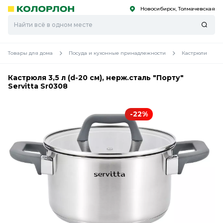
Новосибирск, Толмачевская
С
С
к
к
оро
оро
Товары для дома
Посуда и кухонные принадлежности
Кастрюли
Кастрюля 3,5 л (d-20 см), нерж.сталь "Порту"
Servitta Sr0308
-22%