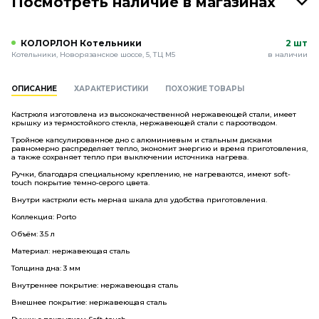
Посмотреть наличие в магазинах
КОЛОРЛОН Котельники
2 шт
Котельники, Новорязанское шоссе, 5, ТЦ М5
в наличии
ОПИСАНИЕ
ХАРАКТЕРИСТИКИ
ПОХОЖИЕ ТОВАРЫ
Кастрюля изготовлена из высококачественной нержавеющей стали, имеет
крышку из термостойкого стекла, нержавеющей стали с пароотводом.
Тройное капсулированное дно с алюминиевым и стальным дисками
равномерно распределяет тепло, экономит энергию и время приготовления,
а также сохраняет тепло при выключении источника нагрева.
Ручки, благодаря специальному креплению, не нагреваются, имеют soft-
touch покрытие темно-серого цвета.
Внутри кастрюли есть мерная шкала для удобства приготовления.
Коллекция: Porto
Объём: 3.5 л
Материал: нержавеющая сталь
Толщина дна: 3 мм
Внутреннее покрытие: нержавеющая сталь
Внешнее покрытие: нержавеющая сталь