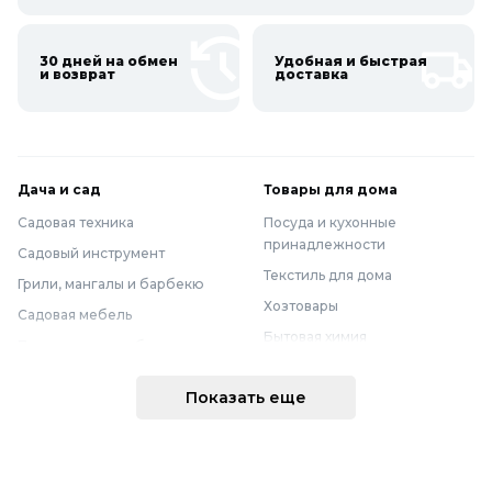
30 дней на обмен
Удобная и быстрая
и возврат
доставка
Дача и сад
Товары для дома
Садовая техника
Посуда и кухонные
принадлежности
Садовый инструмент
Текстиль для дома
Грили, мангалы и барбекю
Хозтовары
Садовая мебель
Бытовая химия
Полив и водоснабжение
Хранение вещей
Горшки, опоры и все для рассады
Показать еще
Мебель
Грунты для растений
Бытовая техника
Садовый декор
Предметы интерьера
Бассейны
Спальня