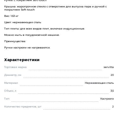
Ручки: с покрытием Soft-touch
Крышка: жаропрочное стекло с отверстием для выпуска пара и ручкой с
покрытием Soft-touch
Вес: 1.63 кг
Цвет: нержавеющая сталь
Тип плиты: для всех видов плит, включая индукционные.
Можно мыть в посудомоечной машине.
Преимущества:
Ручки кастрюли не нагреваются.
Характеристики
Торговая марка
servitta
Диаметр, см
20
Материал
Нержавеющая сталь
Объем, л
3,5
Тип
Кастрюля
Количество предметов, шт
2