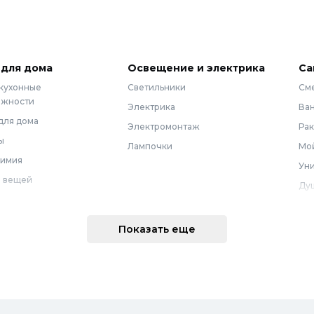
 для дома
Освещение и электрика
Са
 кухонные
Светильники
См
ежности
Электрика
Ва
для дома
Электромонтаж
Ра
ы
Лампочки
Мой
химия
Уни
 вещей
Ду
Ме
техника
По
Показать еще
 интерьера
Во
Вод
Ре
оварение
Во