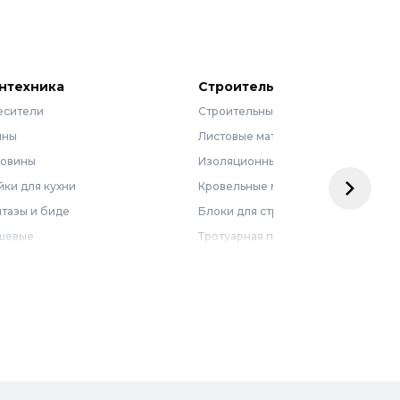
нтехника
Строительные материалы
есители
Строительные смеси
нны
Листовые материалы
ковины
Изоляционные материалы
ки для кухни
Кровельные материалы
тазы и биде
Блоки для строительства
шевые
Тротуарная плитка
бель для ванной
Армирующие материалы
лотенцесушители
Ограждения
доснабжение
Металлопрокат
оотведение и канализация
визионные люки
доподготовка