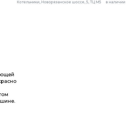
Котельники, Новорязанское шоссе, 5, ТЦ М5
в наличии
веющей
красно
том
ашине.