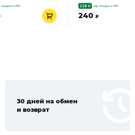
228 ₽
. лицам и ИП
юр. лицам и ИП
240
₽
₽
30 дней на обмен
и возврат