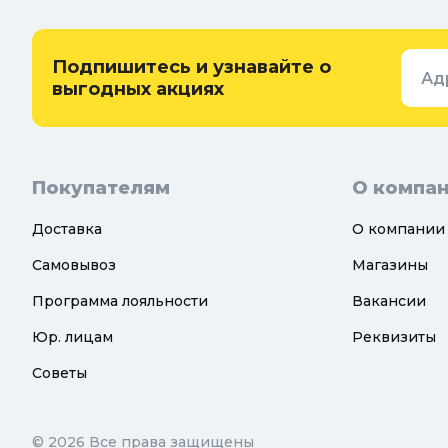
Удобрения, химикаты и средства
Интерьер
защиты
Придверн
Семена и растения
Подпишитесь и узнавайте о
Ад
Теплицы, парники и укрывной
выгодных акциях
материал
Покупателям
О компа
Доставка
О компании
Самовывоз
Магазины
Программа лояльности
Вакансии
Юр. лицам
Реквизиты
Советы
© 2026 Все права защищены