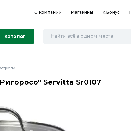
О компании
Магазины
К.Бонус
Каталог
астрюли
Ригоросо" Servitta Sr0107