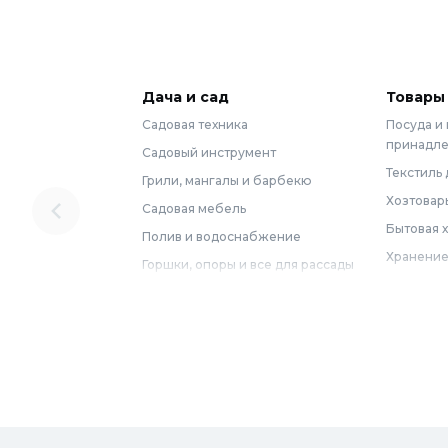
Дача и сад
Товары
Садовая техника
Посуда и
принадл
Садовый инструмент
Текстиль 
Грили, мангалы и барбекю
Хозтовар
Садовая мебель
Бытовая 
Полив и водоснабжение
Хранение
Горшки, опоры и все для рассады
Мебель
Грунты для растений
Бытовая 
Садовый декор
Предметы
Бассейны
Спальня
Товары для бани и сауны
Ванная
Дачные умывальники, души и
туалеты
Самогон