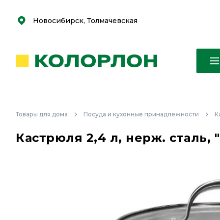
С
С
к
к
оро
оро
Новосибирск, Толмачевская
Товары для дома
Посуда и кухонные принадлежности
К
Кастрюля 2,4 л, нерж. сталь, "