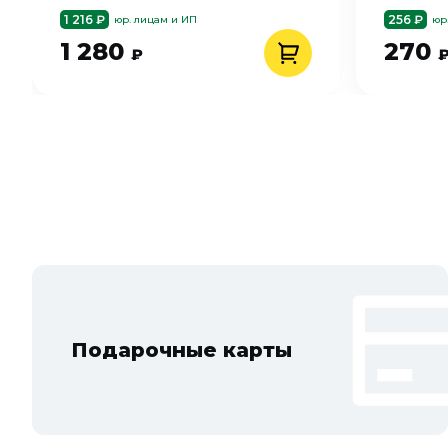
1 216 ₽
256 ₽
юр. лицам и ИП
юр
1 280
270
₽
Подарочные карты