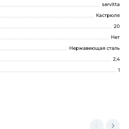
servitta
Кастрюля
20
Нет
Нержавеющая сталь
2,4
1