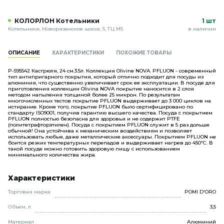
КОЛОРЛОН Котельники
1 шт
Котельники, Новорязанское шоссе, 5, ТЦ М5
в наличии
ОПИСАНИЕ
ХАРАКТЕРИСТИКИ
ПОХОЖИЕ ТОВАРЫ
P-595542 Кастрюля, 24 см.3.5л. Коллекция Olivine NOVA. PFLUON - современный
тип антипригарного покрытия, который отлично подходит для посуды из
алюминия, что существенно увеличивает срок ее эксплуатации. В посуде для
приготовления коллекции Olivina NOVA покрытие наносится в 2 слоя
методом напыления толщиной более 25 микрон. По результатам
многочисленных тестов покрытие PFLUON выдерживает до 3 000 циклов на
истирание. Кроме того, покрытие PFLUON было сертифицировано по
стандарту ISO9001, получив гарантию высшего качества. Посуда с покрытием
PFLUON полностью безопасна для здоровья и не содержит PTFE
(политетрафторэтилен). Посуда с покрытием PFLUON служит в 5 раз дольше
обычной! Она устойчива к механическим воздействиям и позволяет
использовать любые, даже металлические аксессуары. Покрытием PFLUON не
боится резких температурных перепадов и выдерживает нагрев до 450ºС. В
такой посуде можно готовить здоровую пищу с использованием
минимального количества жира.
Характеристики
Торговая марка
POMI D'ORO
Объем, л
3,5
Материал
Алюминий