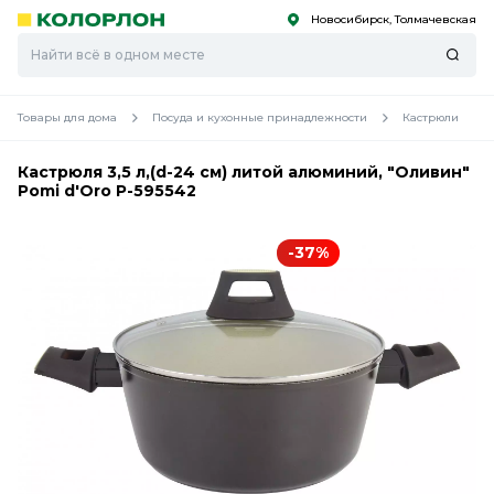
Новосибирск, Толмачевская
С
С
к
к
оро
оро
Товары для дома
Посуда и кухонные принадлежности
Кастрюли
Кастрюля 3,5 л,(d-24 см) литой алюминий, "Оливин"
Pomi d'Oro P-595542
-37%