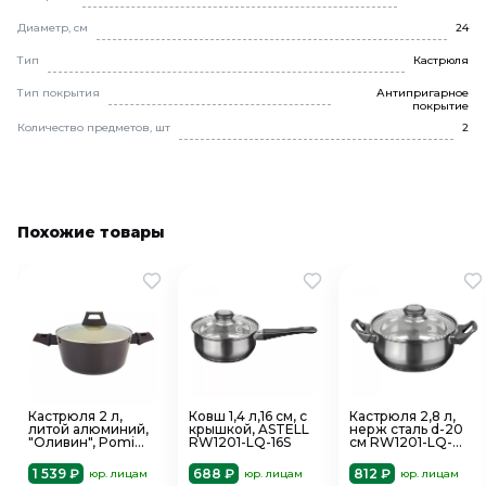
Диаметр, см
24
Тип
Кастрюля
Тип покрытия
Антипригарное
покрытие
Количество предметов, шт
2
Похожие товары
Кастрюля 2 л,
Ковш 1,4 л,16 см, с
Кастрюля 2,8 л,
литой алюминий,
крышкой, ASTELL
нерж сталь d-20
"Оливин", Pomi
RW1201-LQ-16S
см RW1201-LQ-
d'Oro P-595541
20C ASTELL
1 539 ₽
688 ₽
812 ₽
юр. лицам
юр. лицам
юр. лицам