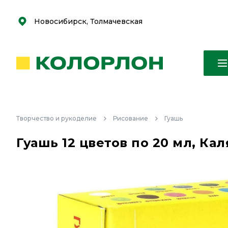
С
С
к
к
оро
оро
Новосибирск, Толмачевская
Творчество и рукоделие
Рисование
Гуашь
Гуашь 12 цветов по 20 мл, К