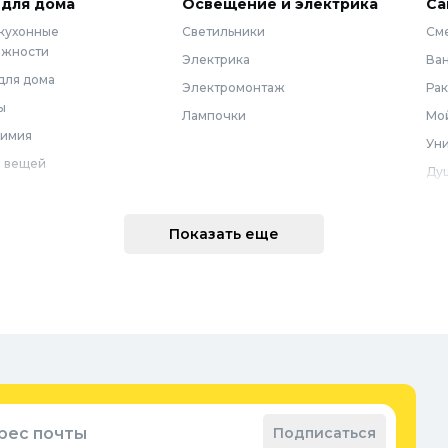
 для дома
Освещение и электрика
Са
 кухонные
Светильники
См
ежности
Электрика
Ва
для дома
Электромонтаж
Ра
ы
Лампочки
Мой
химия
Уни
 вещей
Ду
Ме
техника
По
Показать еще
 интерьера
Во
Вод
Ре
оварение
Во
ные коврики
Зап
ые коврики
рес почты
Подписаться