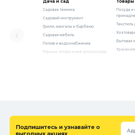
Дача и сад
Товары
Садовая техника
Посуда и
принадл
Садовый инструмент
Текстиль 
Грили, мангалы и барбекю
Хозтовар
Садовая мебель
Бытовая 
Полив и водоснабжение
Хранение
Горшки, опоры и все для рассады
Мебель
Грунты для растений
Бытовая 
Садовый декор
Предметы
Бассейны
Спальня
Товары для бани и сауны
Ванная
Дачные умывальники, души и
туалеты
Самогон
Удобрения, химикаты и средства
Интерьер
защиты
Придверн
Семена и растения
Подпишитесь и узнавайте о
Ад
Теплицы, парники и укрывной
выгодных акциях