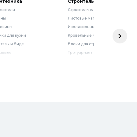
нтехника
Строительные материалы
есители
Строительные смеси
нны
Листовые материалы
ковины
Изоляционные материалы
ки для кухни
Кровельные материалы
тазы и биде
Блоки для строительства
шевые
Тротуарная плитка
бель для ванной
Армирующие материалы
лотенцесушители
Ограждения
доснабжение
Металлопрокат
оотведение и канализация
визионные люки
доподготовка
орная арматура