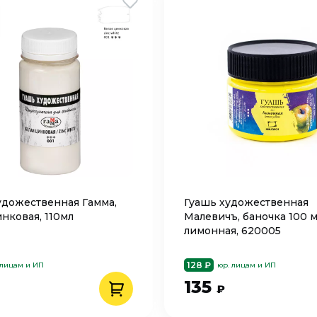
удожественная Гамма,
Гуашь художественная
нковая, 110мл
Малевичъ, баночка 100 м
лимонная, 620005
128 ₽
 лицам и ИП
юр. лицам и ИП
135
₽