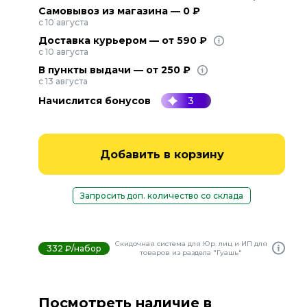
Самовывоз из магазина — 0 ₽
с 10 августа
Доставка курьером — от 590 ₽
с 10 августа
В пункты выдачи — от 250 ₽
с 13 августа
Начислится бонусов
3
Добавить в корзину
Запросить доп. количество со склада
Скидочная система для Юр. лиц и ИП для
332 ₽/набор
товаров из раздела "Гуашь"
Посмотреть наличие в