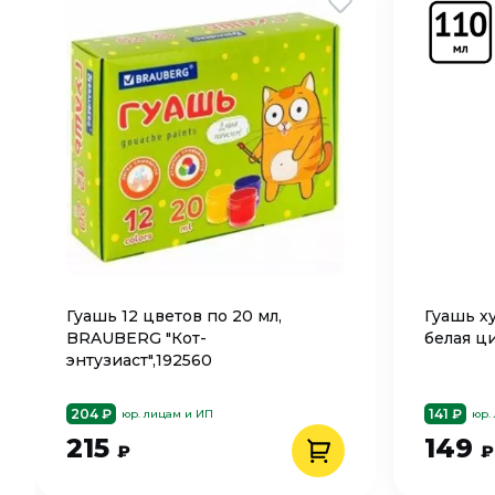
Гуашь 12 цветов по 20 мл,
Гуашь х
BRAUBERG "Кот-
белая ци
энтузиаст",192560
204 ₽
141 ₽
юр. лицам и ИП
юр.
215
149
₽
₽