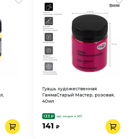
Гуашь художественная
л,
ГаммаСтарый Мастер, розовая,
40мл
133 ₽
юр. лицам и ИП
141
₽