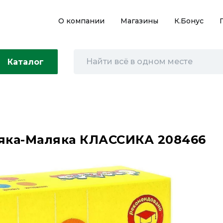
О компании
Магазины
К.Бонус
Каталог
аляка-Маляка КЛАССИКА 208466