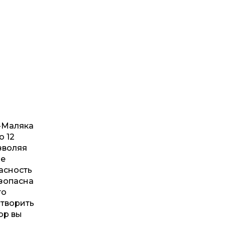
а-Маляка
о 12
зволяя
не
асность
езопасна
то
 творить
ор вы