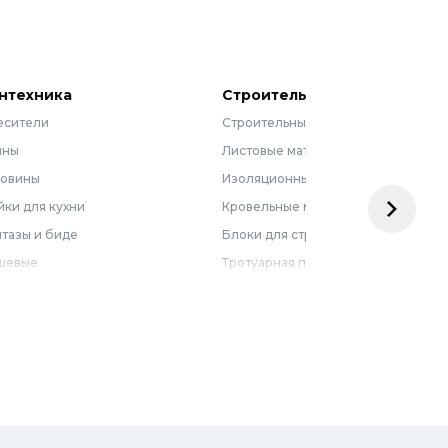
нтехника
Строительные материалы
есители
Строительные смеси
нны
Листовые материалы
ковины
Изоляционные материалы
ки для кухни
Кровельные материалы
тазы и биде
Блоки для строительства
шевые
Тротуарная плитка
бель для ванной
Армирующие материалы
лотенцесушители
Ограждения
доснабжение
Металлопрокат
оотведение и канализация
визионные люки
доподготовка