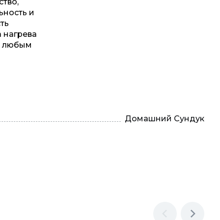
тво,
ьность и
ть
а нагрева
д любым
Домашний Сундук