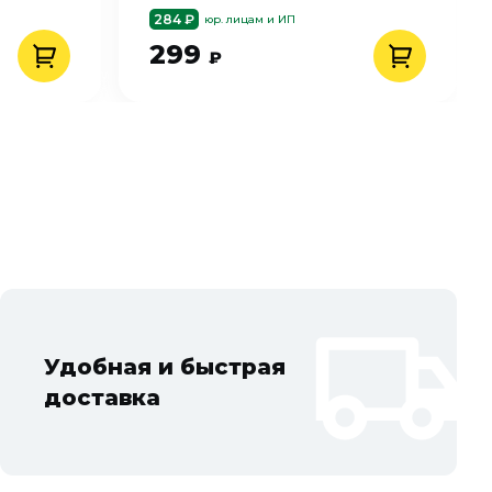
284 ₽
юр. лицам и ИП
299
₽
Удобная и быстрая
доставка