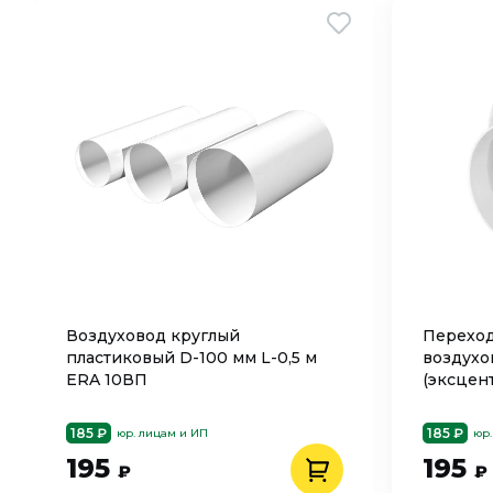
Воздуховод круглый
Переход
пластиковый D-100 мм L-0,5 м
воздухо
ERA 10ВП
(эксцен
1015РЭП
185 ₽
185 ₽
юр. лицам и ИП
юр.
195
195
₽
₽