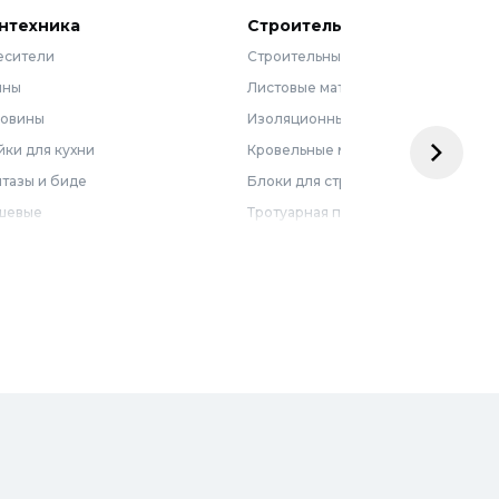
нтехника
Строительные материалы
есители
Строительные смеси
нны
Листовые материалы
ковины
Изоляционные материалы
ки для кухни
Кровельные материалы
тазы и биде
Блоки для строительства
шевые
Тротуарная плитка
бель для ванной
Армирующие материалы
лотенцесушители
Ограждения
доснабжение
Металлопрокат
оотведение и канализация
визионные люки
доподготовка
орная арматура