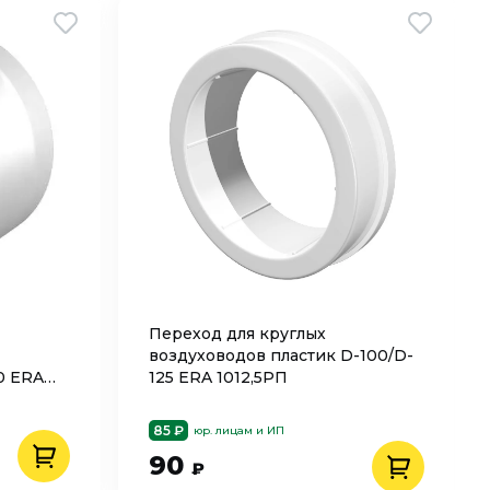
Переход для круглых
воздуховодов пластик D-100/D-
0 ERA
125 ERA 1012,5РП
85 ₽
юр. лицам и ИП
90
₽