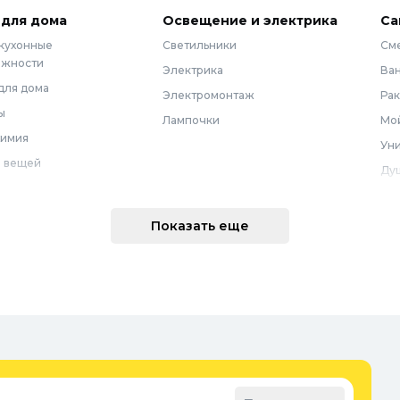
 для дома
Освещение и электрика
Са
 кухонные
Светильники
См
ежности
Электрика
Ва
для дома
Электромонтаж
Ра
ы
Лампочки
Мой
химия
Уни
 вещей
Ду
Ме
техника
По
Показать еще
 интерьера
Во
Вод
Ре
оварение
Во
ные коврики
Зап
ые коврики