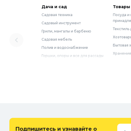
Дача и сад
Товары
Садовая техника
Посуда и
принадл
Садовый инструмент
Текстиль 
Грили, мангалы и барбекю
Хозтовар
Садовая мебель
Бытовая 
Полив и водоснабжение
Хранение
Горшки, опоры и все для рассады
Мебель
Грунты для растений
Бытовая 
Садовый декор
Предметы
Бассейны
Спальня
Товары для бани и сауны
Ванная
Дачные умывальники, души и
туалеты
Самогон
Удобрения, химикаты и средства
Интерьер
защиты
Придверн
Семена и растения
Подпишитесь и узнавайте о