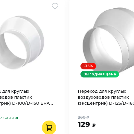
-35%
Выгодная цена
 для круглых
Переход для круглых
водов пластик
воздуховодов пластик
трик) D-100/D-150 ERA
(эксцентрик) D-125/D-16
12,516РЭП
200 ₽
 лицам и ИП
129
₽