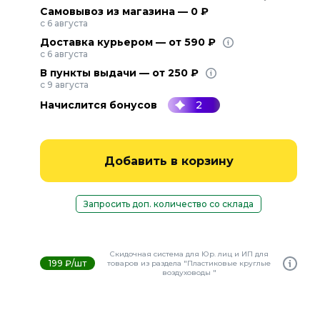
Самовывоз из магазина — 0 ₽
с 6 августа
Доставка курьером — от 590 ₽
с 6 августа
В пункты выдачи — от 250 ₽
с 9 августа
Начислится бонусов
2
Добавить в корзину
Запросить доп. количество со склада
Скидочная система для Юр. лиц и ИП для
199 ₽/шт
товаров из раздела "Пластиковые круглые
воздуховоды "