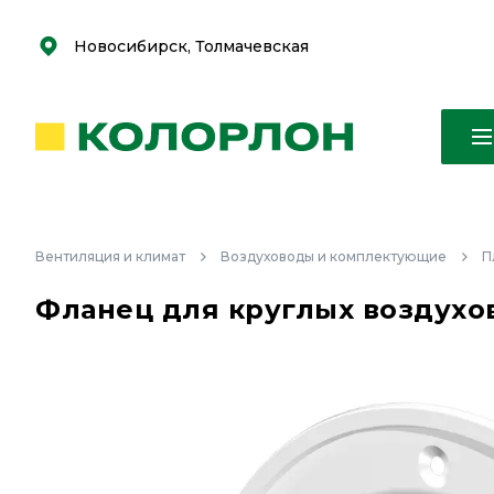
С
С
к
к
оро
оро
Новосибирск, Толмачевская
Вентиляция и климат
Воздуховоды и комплектующие
П
Фланец для круглых воздухов