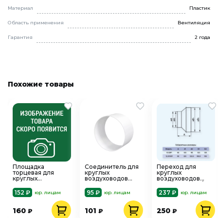
Материал
Пластик
Область применения
Вентиляция
Гарантия
2 года
Похожие товары
Площадка
Соединитель для
Переход для
торцевая для
круглых
круглых
круглых
воздуховодов
воздуховодов
воздуховодов
пластик D-150
пластик D-100/D-
пластик 180х250
фасонный ERA
125 ERA 12,515RP
152 ₽
95 ₽
237 ₽
юр. лицам
юр. лицам
юр. лицам
мм, фланец D-120
15FC
(для вытяжки)
ERA 120ПТП
160
101
250
₽
₽
₽