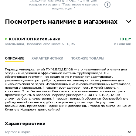
Скидочная система для Юр. лиц и ИП для
товаров из раздела "Пластиковые круглые
воздуховоды "
Посмотреть наличие в магазинах
КОЛОРЛОН Котельники
10 шт
Котельники, Новорязанское шоссе, 5, ТЦ М5
в наличии
ОПИСАНИЕ
ХАРАКТЕРИСТИКИ
ПОХОЖИЕ ТОВАРЫ
Переход универсальный ПУ 16.15.12,5.12.10.8 — это незаменимый элемент для
создания надёжной и эффективной системы трубопроводов. Он
обеспечивает герметичное соединение и позволяет адаптировать
различные диаметры труб, что делает его универсальным решением для
широкого спектра задач. Изготовленный из высококачественных материалов,
переход универсальный гарантирует долговечность и устойчивость к
коррозии. Это обеспечивает безопасность использования и снижает риск
протечек.Купить в Колорлон переход универсальный ПУ 16.15.12,5.12.10.8 –
значит выбрать качественный продукт, который обеспечит бесперебойную
работу вашей системы трубопроводов на долгие годы. Не упустите
возможность приобрести надёжный и долговечный товар по выгодной цене!
Купите в Колорлон прямо сейчас!
Характеристики
Торговая марка
ERA