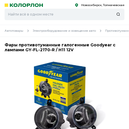
Новосибирск, Толмачевская
С
С
к
к
оро
оро
Автотовары
Электрооборудование и освещение авто
Противотуман
Фары противотуманные галогенные Goodyear с
лампами GY-FL-2170-R / H11 12V