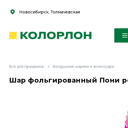
С
С
к
к
оро
оро
Новосибирск, Толмачевская
Все для праздника
Воздушные шарики и аксессуары
Шар фольгированный Пони ро