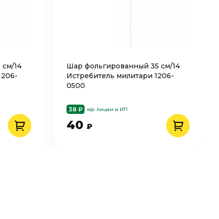
 см/14
Шар фольгированный 35 см/14
1206-
Истребитель милитари 1206-
0500
38 ₽
юр. лицам и ИП
40
₽