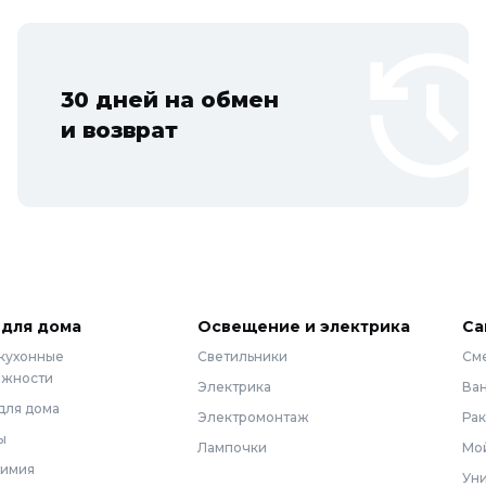
30 дней на обмен
и возврат
 для дома
Освещение и электрика
Са
 кухонные
Светильники
См
ежности
Электрика
Ва
для дома
Электромонтаж
Ра
ы
Лампочки
Мой
химия
Уни