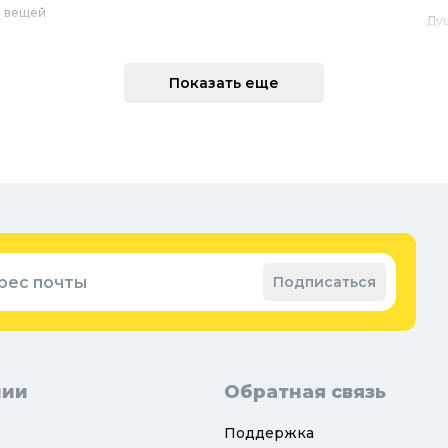
 вещей
Ду
Ме
техника
По
Показать еще
 интерьера
Во
Вод
Ре
оварение
Во
ные коврики
Зап
ые коврики
рес почты
Подписаться
нии
Обратная связь
Поддержка