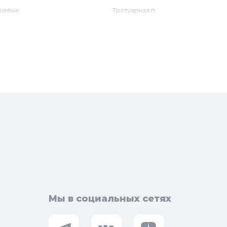
шевые
Тротуарная плитка
бель для ванной
Армирующие материалы
лотенцесушители
Ограждения
доснабжение
Металлопрокат
оотведение и канализация
визионные люки
доподготовка
орная арматура
Мы в социальных сетях