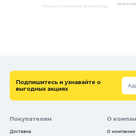
Хранение
Горшки, опоры и все для рассады
Мебель
Грунты для растений
Бытовая 
Садовый декор
Предметы
Бассейны
Спальня
Товары для бани и сауны
Ванная
Дачные умывальники, души и
туалеты
Самогон
Удобрения, химикаты и средства
Интерьер
защиты
Придверн
Семена и растения
Подпишитесь и узнавайте о
Ад
Теплицы, парники и укрывной
выгодных акциях
материал
Покупателям
О компа
Доставка
О компании