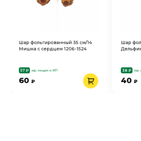
Шар фольгированный 35 см/14
Шар фол
Мишка с сердцем 1206-1524
Дельфин
57 ₽
38 ₽
юр. лицам и ИП
юр.
60
40
₽
₽