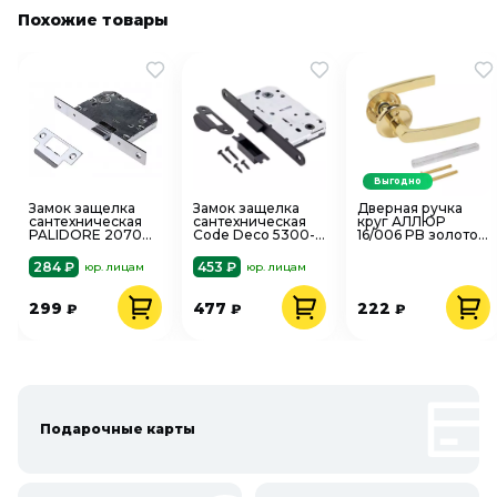
Похожие товары
Выгодно
Замок защелка
Замок защелка
Дверная ручка
сантехническая
сантехническая
круг АЛЛЮР
PALIDORE 2070
Code Deco 5300-
16/006 PB золото
PC хром
P-WC-BLM
для финских
(пластиковый
дверей
284 ₽
453 ₽
юр. лицам
юр. лицам
язычок)
299
477
222
₽
₽
₽
Подарочные карты