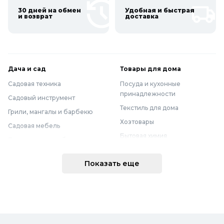
30 дней на обмен
Удобная и быстрая
и возврат
доставка
Дача и сад
Товары для дома
Садовая техника
Посуда и кухонные
принадлежности
Садовый инструмент
Текстиль для дома
Грили, мангалы и барбекю
Хозтовары
Садовая мебель
Бытовая химия
Полив и водоснабжение
Хранение вещей
Горшки, опоры и все для рассады
Показать еще
Мебель
Грунты для растений
Бытовая техника
Садовый декор
Предметы интерьера
Бассейны
Спальня
Товары для бани и сауны
Ванная
Дачные умывальники, души и