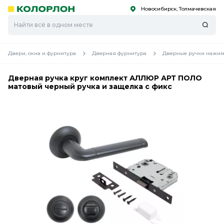
Новосибирск, Толмачевская
С
С
к
к
оро
оро
Двери, окна и фурнитура
Дверная фурнитура
Дверные ручки нажим
Дверная ручка круг комплект АЛЛЮР АРТ ПОЛО
матовый черный ручка и защелка с фикс