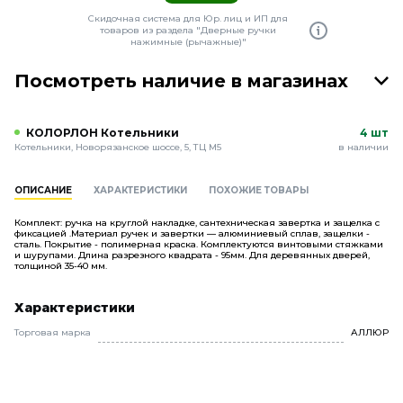
Скидочная система для Юр. лиц и ИП для
товаров из раздела "Дверные ручки
нажимные (рычажные)"
Посмотреть наличие в магазинах
КОЛОРЛОН Котельники
4 шт
Котельники, Новорязанское шоссе, 5, ТЦ М5
в наличии
ОПИСАНИЕ
ХАРАКТЕРИСТИКИ
ПОХОЖИЕ ТОВАРЫ
Комплект: ручка на круглой накладке, сантехническая завертка и защелка с
фиксацией .Материал ручек и завертки — алюминиевый сплав, защелки -
сталь. Покрытие - полимерная краска. Комплектуются винтовыми стяжками
и шурупами. Длина разрезного квадрата - 95мм. Для деревянных дверей,
толщиной 35-40 мм.
Характеристики
Торговая марка
АЛЛЮР