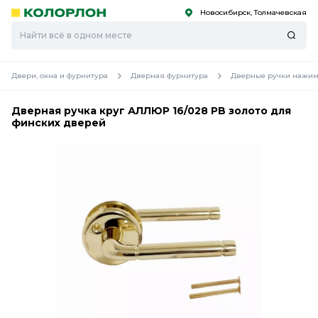
Новосибирск, Толмачевская
С
С
к
к
оро
оро
Двери, окна и фурнитура
Дверная фурнитура
Дверные ручки нажим
Дверная ручка круг АЛЛЮР 16/028 PB золото для
финских дверей