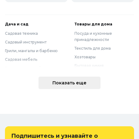
Дача и сад
Товары для дома
Садовая техника
Посуда и кухонные
принадлежности
Садовый инструмент
Текстиль для дома
Грили, мангалы и барбекю
Хозтовары
Садовая мебель
Бытовая химия
Полив и водоснабжение
Хранение вещей
Горшки, опоры и все для рассады
Показать еще
Мебель
Грунты для растений
Бытовая техника
Садовый декор
Предметы интерьера
Бассейны
Спальня
Товары для бани и сауны
Ванная
Дачные умывальники, души и
туалеты
Самогоноварение
Подпишитесь и узнавайте о
Удобрения, химикаты и средства
Интерьерные коврики