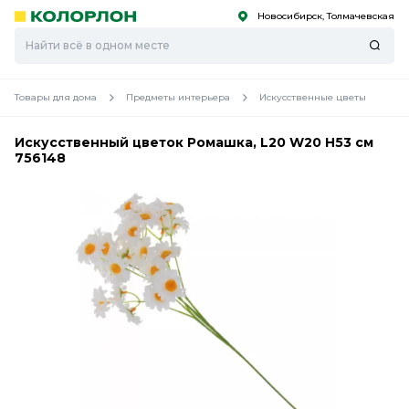
Новосибирск, Толмачевская
С
С
к
к
оро
оро
Товары для дома
Предметы интерьера
Искусственные цветы
Искусственный цветок Ромашка, L20 W20 H53 см
756148