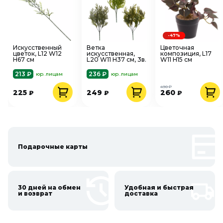
-47%
Искусственный
Ветка
Цветочная
цветок, L12 W12
искусственная,
композиция, L17
H67 см
L20 W11 H37 см, 3в.
W11 H15 см
213 ₽
236 ₽
юр. лицам
юр. лицам
490 ₽
225
249
260
₽
₽
₽
Подарочные карты
30 дней на обмен
Удобная и быстрая
и возврат
доставка