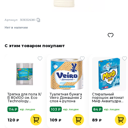
Артикул:
3030326081
Нет в наличии
С этим товаром покупают
Тряпка для пола Х/
Туалетная бумага
Стиральный
Б 80х100 см. Eco
Veiro Домашняя 2
порошок автомат
Technology
слоя 4 рулона
Миф Аквапудра
Avikomp 40158
3в1 Морозная
свежесть 400 г
114 ₽
103 ₽
84 ₽
юр. лицам
юр. лицам
юр. лицам
120
109
89
₽
₽
₽