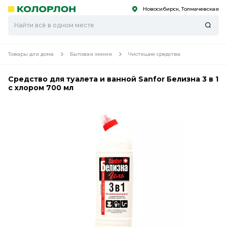
Новосибирск, Толмачевская
С
С
к
к
оро
оро
Товары для дома
Бытовая химия
Чистящие средства
Средство для туалета и ванной Sanfor Белизна 3 в 1
с хлором 700 мл