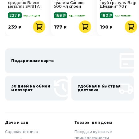
средство Блеск
туалета Санокс
труб гранулы Bagi
металла SANITA
500 мл спрей
Шуманит 70 г
500 мл спрей
227 ₽
168 ₽
180 ₽
юр. лицам
юр. лицам
юр. лицам
239
177
190
₽
₽
₽
Подарочные карты
30 дней на обмен
Удобная и быстрая
и возврат
доставка
Дача и сад
Товары для дома
Садовая техника
Посуда и кухонные
принадлежности