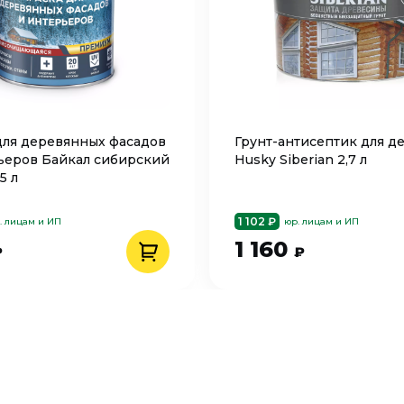
для деревянных фасадов
Грунт-антисептик для д
ьеров Байкал сибирский
Husky Siberian 2,7 л
5 л
1 102 ₽
. лицам и ИП
юр. лицам и ИП
1 160
₽
₽