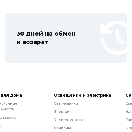
30 дней на обмен
и возврат
 для дома
Освещение и электрика
Са
 кухонные
Светильники
См
ежности
Электрика
Ва
для дома
Электромонтаж
Ра
ы
Лампочки
Мой