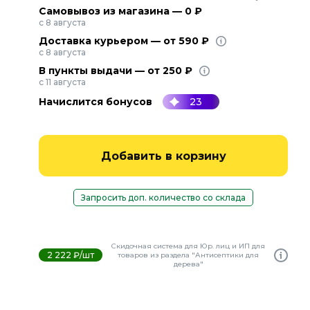
Самовывоз из магазина — 0 ₽
с 8 августа
Доставка курьером — от 590 ₽
с 8 августа
В пункты выдачи — от 250 ₽
с 11 августа
Начислится бонусов
23
Добавить в корзину
Запросить доп. количество со склада
Скидочная система для Юр. лиц и ИП для
2 222 ₽/шт
товаров из раздела "Антисептики для
дерева"