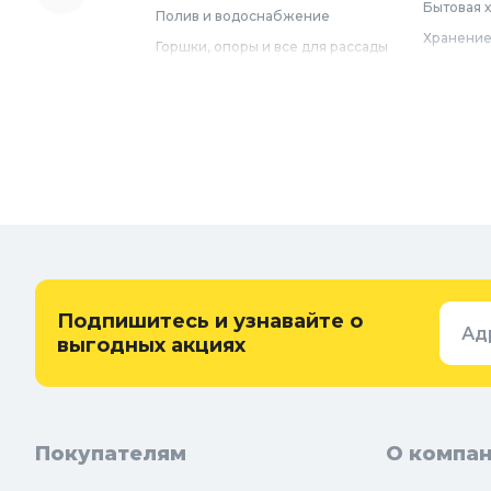
Бытовая 
Полив и водоснабжение
Хранение
Горшки, опоры и все для рассады
Мебель
Грунты для растений
Бытовая 
Садовый декор
Предметы
Бассейны
Спальня
Товары для бани и сауны
Ванная
Дачные умывальники, души и
туалеты
Самогон
Удобрения, химикаты и средства
Интерьер
защиты
Придверн
Семена и растения
Подпишитесь и узнавайте о
Ад
Теплицы, парники и укрывной
выгодных акциях
материал
Покупателям
О компа