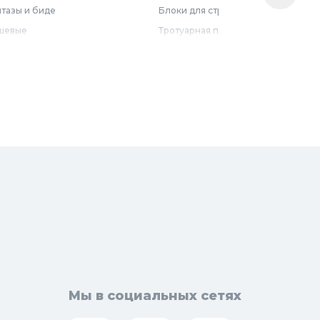
тазы и биде
Блоки для строительства
шевые
Тротуарная плитка
бель для ванной
Армирующие материалы
лотенцесушители
Ограждения
доснабжение
Металлопрокат
оотведение и канализация
визионные люки
доподготовка
орная арматура
Мы в социальных сетях