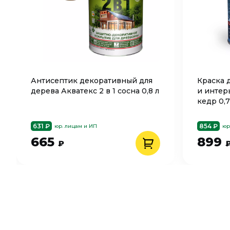
Антисептик декоративный для
Краска 
дерева Акватекс 2 в 1 сосна 0,8 л
и интер
кедр 0,7
631 ₽
854 ₽
юр. лицам и ИП
юр
665
899
₽