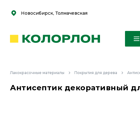
С
С
к
к
оро
оро
Новосибирск, Толмачевская
Лакокрасочные материалы
Покрытия для дерева
Антис
Антисептик декоративный для