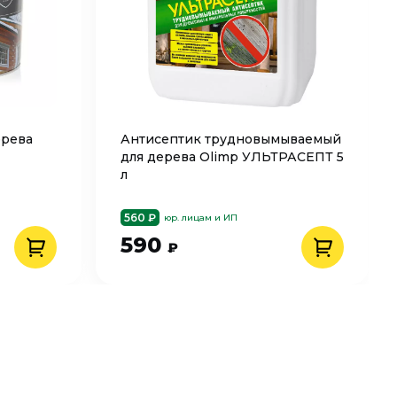
ерева
Антисептик трудновымываемый
для дерева Olimp УЛЬТРАСЕПТ 5
л
560 ₽
юр. лицам и ИП
590
₽