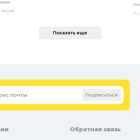
химия
Уни
 вещей
Ду
Ме
техника
По
Показать еще
 интерьера
Во
Вод
Ре
оварение
Во
ные коврики
Зап
ые коврики
рес почты
Подписаться
нии
Обратная связь