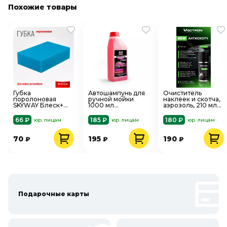
Похожие товары
Губка
Автошампунь для
Очиститель
поролоновая
ручной мойки
наклеек и скотча,
SKYWAY Блеск+
1000 мл
аэрозоль, 210 мл
S00901001
суперпена AVS
Vectron
AVK-703
66 ₽
185 ₽
180 ₽
юр. лицам
юр. лицам
юр. лицам
70
195
190
₽
₽
₽
Подарочные карты