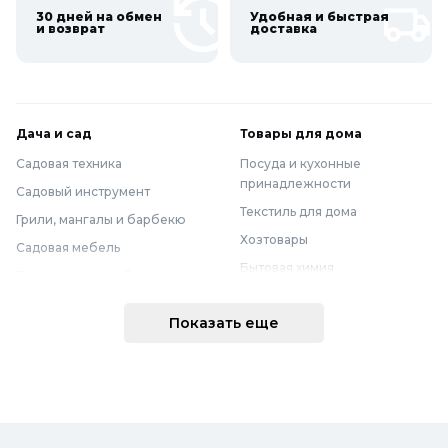
30 дней на обмен
Удобная и быстрая
и возврат
доставка
Дача и сад
Товары для дома
Садовая техника
Посуда и кухонные
принадлежности
Садовый инструмент
Текстиль для дома
Грили, мангалы и барбекю
Хозтовары
Садовая мебель
Бытовая химия
Полив и водоснабжение
Хранение вещей
Горшки, опоры и все для рассады
Показать еще
Мебель
Грунты для растений
Бытовая техника
Садовый декор
Предметы интерьера
Бассейны
Спальня
Товары для бани и сауны
Ванная
Дачные умывальники, души и