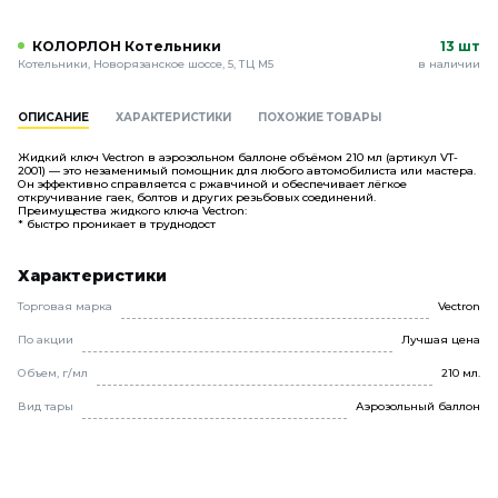
КОЛОРЛОН Котельники
13 шт
Котельники, Новорязанское шоссе, 5, ТЦ М5
в наличии
ОПИСАНИЕ
ХАРАКТЕРИСТИКИ
ПОХОЖИЕ ТОВАРЫ
Жидкий ключ Vectron в аэрозольном баллоне объёмом 210 мл (артикул VT-
2001) — это незаменимый помощник для любого автомобилиста или мастера.
Он эффективно справляется с ржавчиной и обеспечивает лёгкое
откручивание гаек, болтов и других резьбовых соединений.
Преимущества жидкого ключа Vectron:
* быстро проникает в труднодост
Характеристики
Торговая марка
Vectron
По акции
Лучшая цена
Объем, г/мл
210 мл.
Вид тары
Аэрозольный баллон