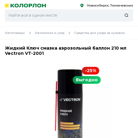
Новосибирск, Толмачевская
С
С
к
к
оро
оро
Автотовары
Автохимия и уход
Средства для ухода за кузовом
Жидкий Ключ смазка аэрозольный баллон 210 мл
Vectron VT-2001
-25%
Выгодно