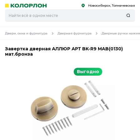
Новосибирск, Толмачевская
С
С
к
к
оро
оро
Двери, окна и фурнитура
Дверная фурнитура
Дверные ручки нажим
Завертка дверная АЛЛЮР АРТ BK-R9 MAB(0130)
мат.бронза
Выгодно