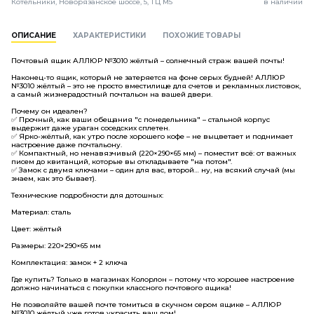
Котельники, Новорязанское шоссе, 5, ТЦ М5
в наличии
ОПИСАНИЕ
ХАРАКТЕРИСТИКИ
ПОХОЖИЕ ТОВАРЫ
Почтовый ящик АЛЛЮР №3010 жёлтый – солнечный страж вашей почты!
Наконец-то ящик, который не затеряется на фоне серых будней! АЛЛЮР
№3010 жёлтый – это не просто вместилище для счетов и рекламных листовок,
а самый жизнерадостный почтальон на вашей двери.
Почему он идеален?
✅ Прочный, как ваши обещания "с понедельника" – стальной корпус
выдержит даже ураган соседских сплетен.
✅ Ярко-жёлтый, как утро после хорошего кофе – не выцветает и поднимает
настроение даже почтальону.
✅ Компактный, но ненавязчивый (220×290×65 мм) – поместит всё: от важных
писем до квитанций, которые вы откладываете "на потом".
✅ Замок с двумя ключами – один для вас, второй… ну, на всякий случай (мы
знаем, как это бывает).
Технические подробности для дотошных:
Материал: сталь
Цвет: жёлтый
Размеры: 220×290×65 мм
Комплектация: замок + 2 ключа
Где купить? Только в магазинах Колорлон – потому что хорошее настроение
должно начинаться с покупки классного почтового ящика!
Не позволяйте вашей почте томиться в скучном сером ящике – АЛЛЮР
№3010 жёлтый уже готов украсить ваш дом!