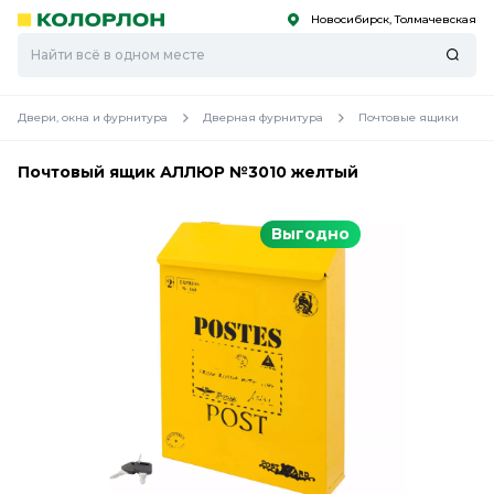
Новосибирск, Толмачевская
С
С
к
к
оро
оро
Двери, окна и фурнитура
Дверная фурнитура
Почтовые ящики
Почтовый ящик АЛЛЮР №3010 желтый
Выгодно