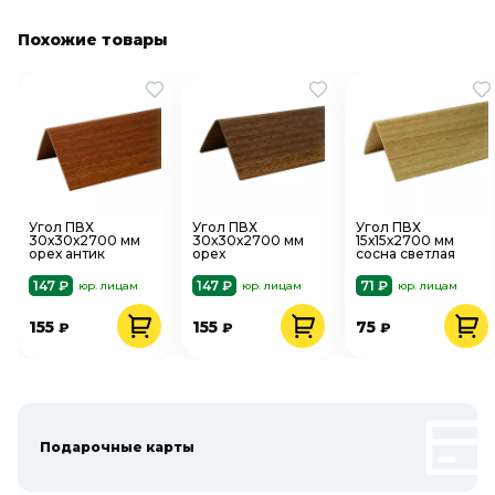
Похожие товары
Угол ПВХ
Угол ПВХ
Угол ПВХ
30х30х2700 мм
30х30х2700 мм
15х15х2700 мм
орех антик
орех
сосна светлая
147 ₽
147 ₽
71 ₽
юр. лицам
юр. лицам
юр. лицам
155
155
75
₽
₽
₽
Подарочные карты