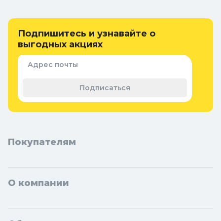
Ванная
Дачные умывальники, души и
туалеты
Самогоноварение
Подпишитесь и узнавайте о
Удобрения, химикаты и средства
Интерьерные коврики
защиты
выгодных акциях
Придверные коврики
Семена и растения
Адрес почты
Теплицы, парники и укрывной
материал
Подписаться
Покупателям
О компании