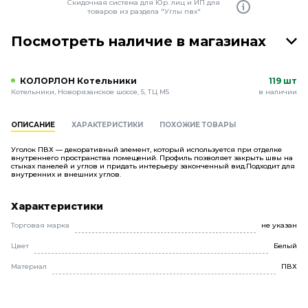
Скидочная система для Юр. лиц и ИП для
товаров из раздела "Углы пвх"
Посмотреть наличие в магазинах
КОЛОРЛОН Котельники
119 шт
Котельники, Новорязанское шоссе, 5, ТЦ М5
в наличии
ОПИСАНИЕ
ХАРАКТЕРИСТИКИ
ПОХОЖИЕ ТОВАРЫ
Уголок ПВХ — декоративный элемент, который используется при отделке
внутреннего пространства помещений. Профиль позволяет закрыть швы на
стыках панелей и углов и придать интерьеру законченный вид.Подходит для
внутренних и внешних углов.
Характеристики
Торговая марка
не указан
Цвет
Белый
Материал
ПВХ