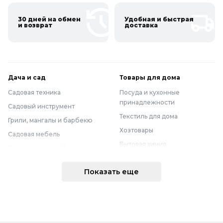
30 дней на обмен
Удобная и быстрая
и возврат
доставка
Дача и сад
Товары для дома
Садовая техника
Посуда и кухонные
принадлежности
Садовый инструмент
Текстиль для дома
Грили, мангалы и барбекю
Хозтовары
Садовая мебель
Бытовая химия
Полив и водоснабжение
Хранение вещей
Горшки, опоры и все для рассады
Показать еще
Мебель
Грунты для растений
Бытовая техника
Садовый декор
Предметы интерьера
Бассейны
Спальня
Товары для бани и сауны