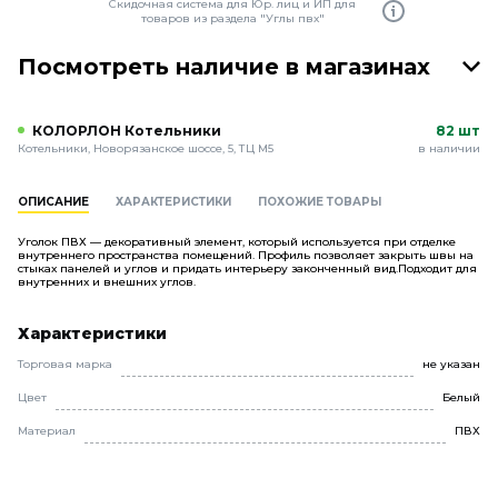
Скидочная система для Юр. лиц и ИП для
товаров из раздела "Углы пвх"
Посмотреть наличие в магазинах
КОЛОРЛОН Котельники
82 шт
Котельники, Новорязанское шоссе, 5, ТЦ М5
в наличии
ОПИСАНИЕ
ХАРАКТЕРИСТИКИ
ПОХОЖИЕ ТОВАРЫ
Уголок ПВХ — декоративный элемент, который используется при отделке
внутреннего пространства помещений. Профиль позволяет закрыть швы на
стыках панелей и углов и придать интерьеру законченный вид.Подходит для
внутренних и внешних углов.
Характеристики
Торговая марка
не указан
Цвет
Белый
Материал
ПВХ