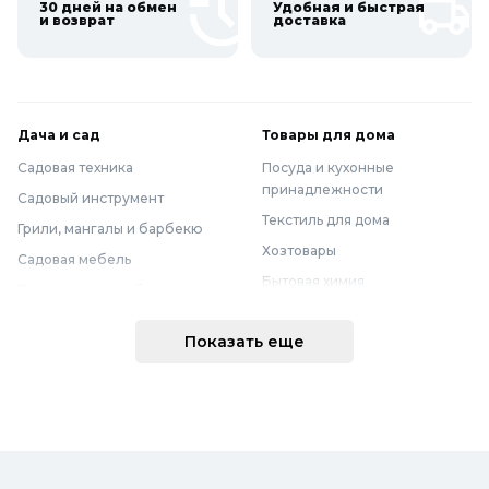
30 дней на обмен
Удобная и быстрая
и возврат
доставка
Дача и сад
Товары для дома
Садовая техника
Посуда и кухонные
принадлежности
Садовый инструмент
Текстиль для дома
Грили, мангалы и барбекю
Хозтовары
Садовая мебель
Бытовая химия
Полив и водоснабжение
Хранение вещей
Горшки, опоры и все для рассады
Показать еще
Мебель
Грунты для растений
Бытовая техника
Садовый декор
Предметы интерьера
Бассейны
Спальня
Товары для бани и сауны
Ванная
Дачные умывальники, души и