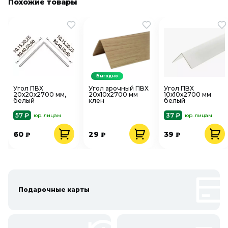
Похожие товары
Выгодно
Угол ПВХ
Угол арочный ПВХ
Угол ПВХ
20х20х2700 мм,
20х10х2700 мм
10х10х2700 мм
белый
клен
белый
57 ₽
37 ₽
юр. лицам
юр. лицам
60
29
39
₽
₽
₽
Подарочные карты