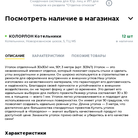
Скидочная система для Юр. лиц и ИП для
товаров из раздела "Отделка откосов"
Посмотреть наличие в магазинах
КОЛОРЛОН Котельники
12 шт
Котельники, Новорязанское шоссе, 5, ТЦ М5
в наличии
ОПИСАНИЕ
ХАРАКТЕРИСТИКИ
ПОХОЖИЕ ТОВАРЫ
Уголок отделочный 30х30х1 мм, 90°, 3 метра (арт. 3034/1) Уголок — это
незаменимый элемент отделки, который помогает скрыть стыки и сделать
углы аккуратными и ровными. Он широко используется в строительстве и
ремонте для оформления внутренних и внешних углов.Наш уголок
изготовлен из качественного материала, что гарантирует его долговечность
и надёжность. Благодаря своей прочности и устойчивости к внешним
воздействиям, он не теряет форму и цвет со временем. Это делает его
идеальным выбором для любого проекта.Размер уголка составляет 30 х 30
мм, а толщина — всего 1 мм. Уголок легко устанавливается и подходит для
использования на различных поверхностях. Он имеет угол 90 градусов, что
позволяет создавать идеально ровные углы. Длина уголка — 3 метра, что
достаточно для большинства стандартных проектов.Купить уголок
отделочный в «Колорлон» — значит выбрать качественный продукт по
доступной цене. Закажите уголок прямо сейчас и убедитесь в его качестве
сами!
Характеристики