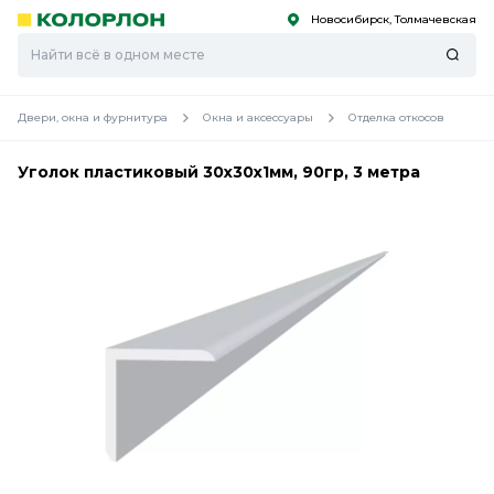
Новосибирск, Толмачевская
С
С
к
к
оро
оро
Двери, окна и фурнитура
Окна и аксессуары
Отделка откосов
Уголок пластиковый 30х30х1мм, 90гр, 3 метра