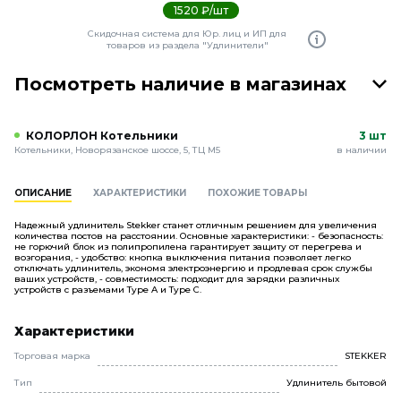
1520 ₽/шт
Скидочная система для Юр. лиц и ИП для
товаров из раздела "Удлинители"
Посмотреть наличие в магазинах
КОЛОРЛОН Котельники
3 шт
Котельники, Новорязанское шоссе, 5, ТЦ М5
в наличии
ОПИСАНИЕ
ХАРАКТЕРИСТИКИ
ПОХОЖИЕ ТОВАРЫ
Надежный удлинитель Stekker станет отличным решением для увеличения
количества постов на расстоянии. Основные характеристики: - безопасность:
не горючий блок из полипропилена гарантирует защиту от перегрева и
возгорания, - удобство: кнопка выключения питания позволяет легко
отключать удлинитель, экономя электроэнергию и продлевая срок службы
ваших устройств, - совместимость: подходит для зарядки различных
устройств с разъемами Type A и Type C.
Характеристики
Торговая марка
STEKKER
Тип
Удлинитель бытовой