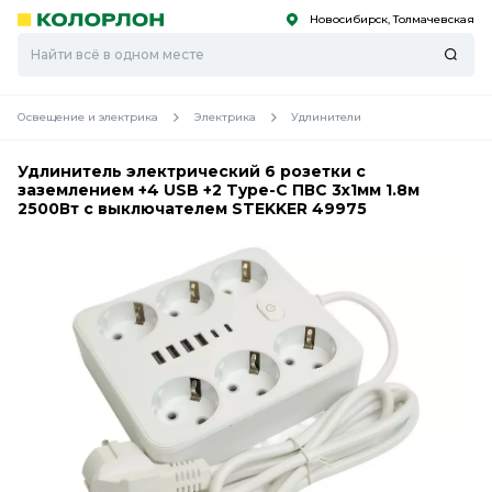
Новосибирск, Толмачевская
С
С
к
к
оро
оро
Освещение и электрика
Электрика
Удлинители
Удлинитель электрический 6 розетки с
заземлением +4 USB +2 Type-C ПВС 3x1мм 1.8м
2500Вт с выключателем STEKKER 49975