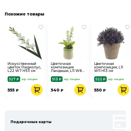
Похожие товары
Искусственный
Цветочная
Цветочная
цветок Гладиолус,
композиция
композиция, L11
L22 W7 H93 см
Ландыши, L11 W8
W11 H13 см
H20 см
527 ₽
513 ₽
522 ₽
юр. лицам
юр. лицам
юр. лицам
555
540
550
₽
₽
₽
Подарочные карты