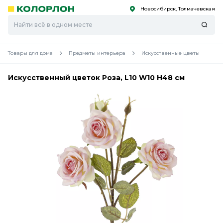
Новосибирск, Толмачевская
С
С
к
к
оро
оро
Товары для дома
Предметы интерьера
Искусственные цветы
Искусственный цветок Роза, L10 W10 H48 см