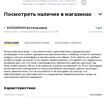
Скидочная система для Юр. лиц и ИП для
товаров из раздела "Искусственные цветы"
Посмотреть наличие в магазинах
КОЛОРЛОН Котельники
1 шт
Котельники, Новорязанское шоссе, 5, ТЦ М5
в наличии
ОПИСАНИЕ
ХАРАКТЕРИСТИКИ
ПОХОЖИЕ ТОВАРЫ
Искусственная роза — это элегантное и долговечное украшение для
интерьера. Она станет прекрасным дополнением к любому стилю и поможет
создать уютную атмосферу в вашем доме или офисе. Этот цветок не требует
особого ухода, не вянет и не теряет своей красоты, что делает его идеальным
выбором для тех, кто хочет наслаждаться свежестью цветов круглый год.
Роза имеет высоту 48 см, а её ширина и длина составляют по 10 см. Благодаря
качественным материалам и искусной работе мастеров, цветок выглядит
очень реалистично. Он не осыпается и не выгорает на солнце, что
обеспечивает его долговечность и сохранение первоначального вида на
протяжении долгого времени.
Характеристики
Торговая марка
не указан