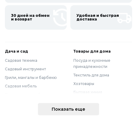
30 дней на обмен
Удобная и быстрая
и возврат
доставка
Дача и сад
Товары для дома
Садовая техника
Посуда и кухонные
принадлежности
Садовый инструмент
Текстиль для дома
Грили, мангалы и барбекю
Хозтовары
Садовая мебель
Бытовая химия
Полив и водоснабжение
Хранение вещей
Горшки, опоры и все для рассады
Показать еще
Мебель
Грунты для растений
Бытовая техника
Садовый декор
Предметы интерьера
Бассейны
Спальня