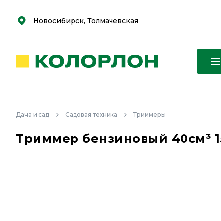
С
С
к
к
оро
оро
Новосибирск, Толмачевская
Дача и сад
Садовая техника
Триммеры
Триммер бензиновый 40см³ 1