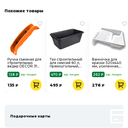
Похожие товары
Ручка съемная для
Таз строительный
Ванночка для
строительных
для смесей 60 л,
краски 320х440
ведер DECOR 314-
прямоугольный,
мм, усиленная,
003
Sparta 814525
белая DECOR
670-4437
128 ₽
470 ₽
262 ₽
юр. лицам
юр. лицам
юр. лицам
135
495
276
₽
₽
₽
Подарочные карты