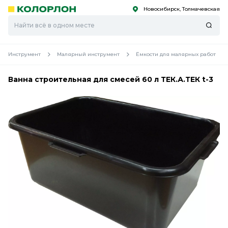
Новосибирск, Толмачевская
С
С
к
к
оро
оро
Инструмент
Малярный инструмент
Ёмкости для малярных работ
Ванна строительная для смесей 60 л ТЕК.А.ТЕК t-3