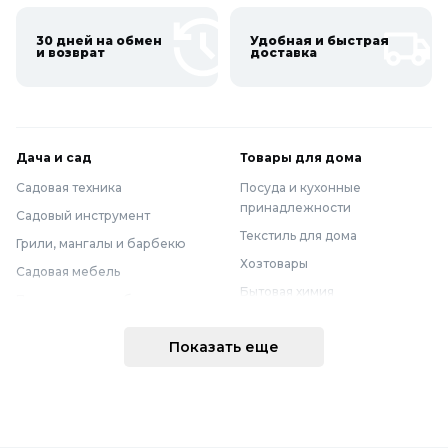
30 дней на обмен
Удобная и быстрая
и возврат
доставка
Дача и сад
Товары для дома
Садовая техника
Посуда и кухонные
принадлежности
Садовый инструмент
Текстиль для дома
Грили, мангалы и барбекю
Хозтовары
Садовая мебель
Бытовая химия
Полив и водоснабжение
Хранение вещей
Горшки, опоры и все для рассады
Показать еще
Мебель
Грунты для растений
Бытовая техника
Садовый декор
Предметы интерьера
Бассейны
Спальня
Товары для бани и сауны