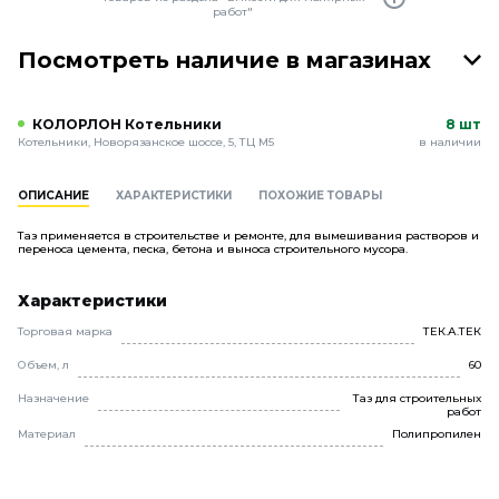
работ"
Посмотреть наличие в магазинах
КОЛОРЛОН Котельники
8 шт
Котельники, Новорязанское шоссе, 5, ТЦ М5
в наличии
ОПИСАНИЕ
ХАРАКТЕРИСТИКИ
ПОХОЖИЕ ТОВАРЫ
Таз применяется в строительстве и ремонте, для вымешивания растворов и
переноса цемента, песка, бетона и выноса строительного мусора.
Характеристики
Торговая марка
ТЕК.А.ТЕК
Объем, л
60
Назначение
Таз для строительных
работ
Материал
Полипропилен