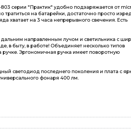
03 серии "Практик" удобно подзаряжается от mic
но тратиться на батарейки, достаточно просто изре
яда хватает на 3 часа непрерывного свечения. Есть
с дальним направленным лучом и светильника с ши
е, в быту, в работе! Объединяет несколько типов
на ручке. Эргономичная ручка имеет поворотную
щный светодиод последнего поколения и плата с я
универсального фонаря 400 лм.