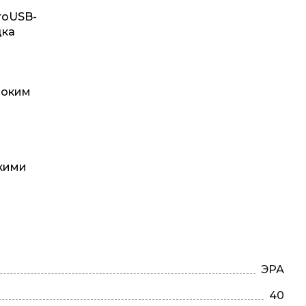
roUSB-
дка
роким
ркими
ЭРА
40