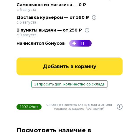
Самовывоз из магазина — 0 ₽
с 6 августа
Доставка курьером — от 590 ₽
с 6 августа
В пункты выдачи — от 250 ₽
с 9 августа
Начислится бонусов
11
Добавить в корзину
Запросить доп. количество со склада
Скидочная система для Юр. лиц и ИП для
1 102 ₽/шт
товаров из раздела "Фонарики"
Посмотреть наличие в