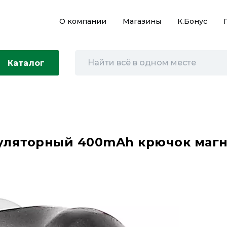
О компании
Магазины
К.Бонус
Каталог
ляторный 400mAh крючок магни