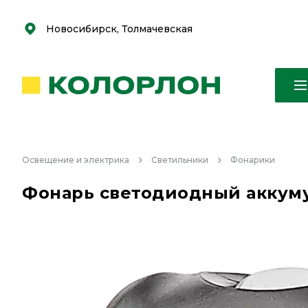
С
С
к
к
оро
оро
Новосибирск, Толмачевская
Освещение и электрика
Светильники
Фонарики
Фонарь светодиодный аккуму