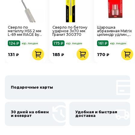
Сверло по
Сверло по бетону
Шарошка
металлу HSS 2 мм
ударное 3х70 мм
абразивная Matrix
L-69 мм RAGE by
Гранит 300370
цилиндр удлин.,
VIRA 554012
10x25x3, F80, 3шт.
шестигр.хвостовик
124 ₽
175 ₽
161 ₽
юр. лицам
юр. лицам
юр. лицам
131
185
170
₽
₽
₽
Подарочные карты
30 дней на обмен
Удобная и быстрая
и возврат
доставка