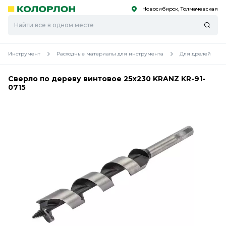
Новосибирск, Толмачевская
С
С
к
к
оро
оро
Инструмент
Расходные материалы для инструмента
Для дрелей
Сверло по дереву винтовое 25х230 KRANZ KR-91-
0715