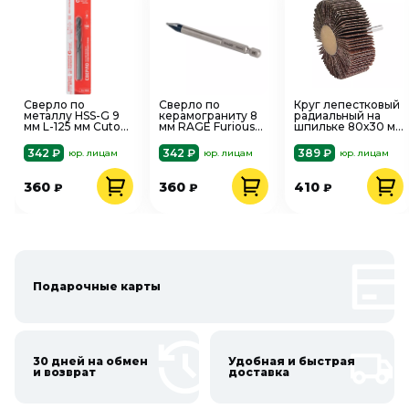
Сверло по
Сверло по
Круг лепестковый
металлу HSS-G 9
керамограниту 8
радиальный на
мм L-125 мм Cutop
мм RAGE Furious
шпильке 80х30 мм
54-983
554098
P60 Matrix 74142
342 ₽
342 ₽
389 ₽
юр. лицам
юр. лицам
юр. лицам
360
360
410
₽
₽
₽
Подарочные карты
30 дней на обмен
Удобная и быстрая
и возврат
доставка