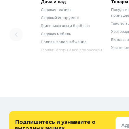
Дача и сад
Товары
Садовая техника
Посуда и
принадл
Садовый инструмент
Текстиль 
Грили, мангалы и барбекю
Хозтовар
Садовая мебель
Бытовая 
Полив и водоснабжение
Хранение
Горшки, опоры и все для рассады
Мебель
Грунты для растений
Бытовая 
Садовый декор
Предметы
Бассейны
Спальня
Товары для бани и сауны
Ванная
Дачные умывальники, души и
туалеты
Самогон
Удобрения, химикаты и средства
Интерьер
защиты
Придверн
Семена и растения
Подпишитесь и узнавайте о
Ад
Теплицы, парники и укрывной
выгодных акциях