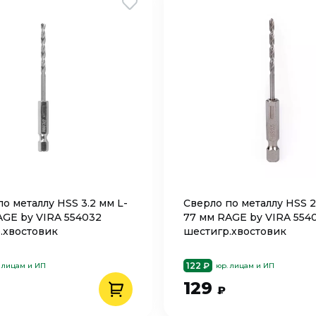
о металлу HSS 3.2 мм L-
Сверло по металлу HSS 2
AGE by VIRA 554032
77 мм RAGE by VIRA 554
.хвостовик
шестигр.хвостовик
122 ₽
 лицам и ИП
юр. лицам и ИП
129
₽