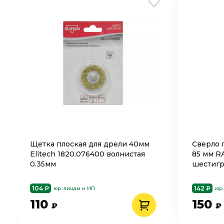
Щетка плоская для дрели 40мм
Сверло п
Elitech 1820.076400 волнистая
85 мм R
0.35мм
шестигр
104 ₽
142 ₽
юр. лицам и ИП
юр.
110
150
₽
₽