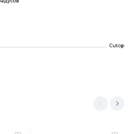
радусов
Cutop