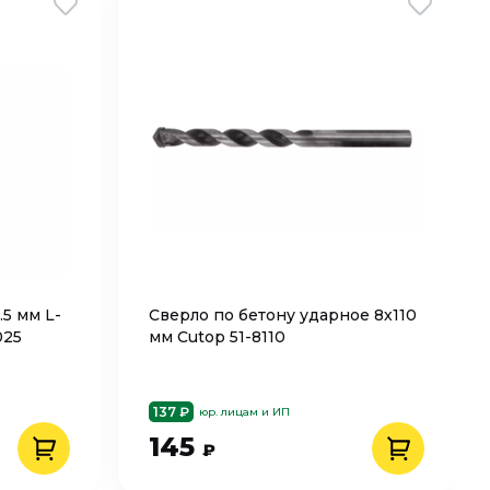
.5 мм L-
Сверло по бетону ударное 8х110
025
мм Cutop 51-8110
137 ₽
юр. лицам и ИП
145
₽