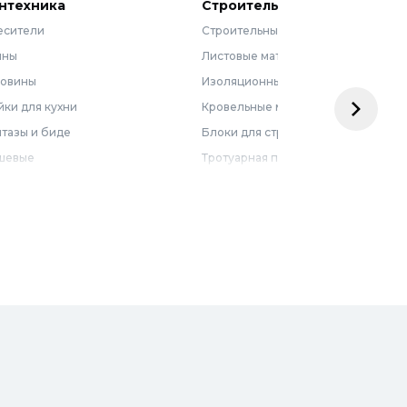
нтехника
Строительные материалы
есители
Строительные смеси
нны
Листовые материалы
ковины
Изоляционные материалы
ки для кухни
Кровельные материалы
тазы и биде
Блоки для строительства
шевые
Тротуарная плитка
бель для ванной
Армирующие материалы
лотенцесушители
Ограждения
доснабжение
Металлопрокат
оотведение и канализация
визионные люки
доподготовка
орная арматура