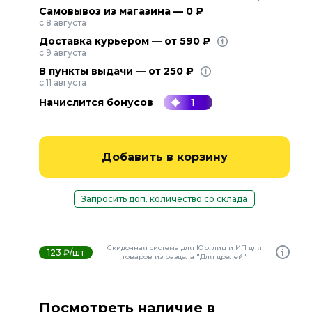
Самовывоз из магазина — 0 ₽
с 8 августа
Доставка курьером — от 590 ₽
с 9 августа
В пункты выдачи — от 250 ₽
с 11 августа
Начислится бонусов
1
Добавить в корзину
Запросить доп. количество со склада
Скидочная система для Юр. лиц и ИП для
123 ₽/шт
товаров из раздела "Для дрелей"
Посмотреть наличие в