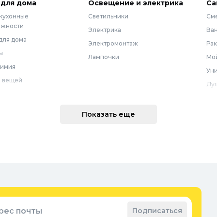
 для дома
Освещение и электрика
Са
 кухонные
Светильники
См
ежности
Электрика
Ва
для дома
Электромонтаж
Ра
ы
Лампочки
Мой
химия
Уни
 вещей
Ду
Ме
техника
По
Показать еще
 интерьера
Во
Вод
Ре
оварение
Во
ные коврики
Зап
ые коврики
рес почты
Подписаться