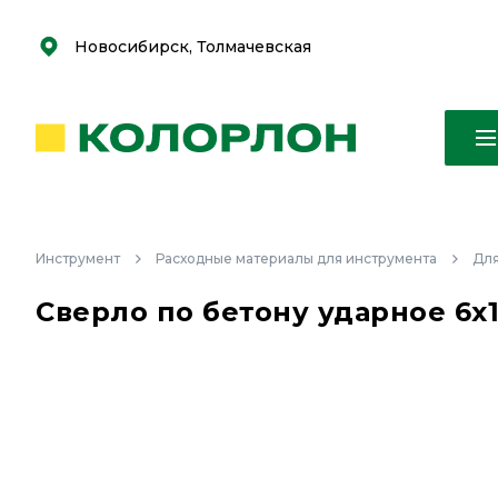
С
С
к
к
оро
оро
Новосибирск, Толмачевская
Инструмент
Расходные материалы для инструмента
Для
Сверло по бетону ударное 6х1