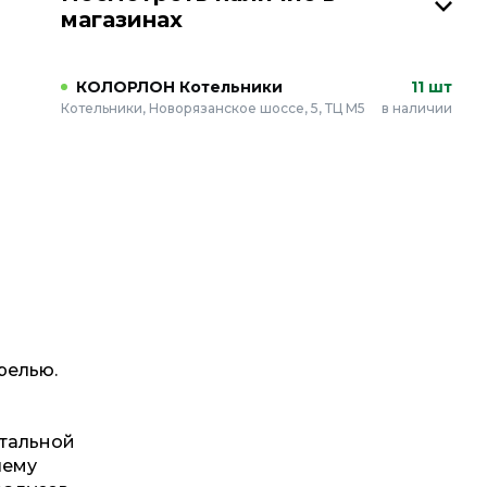
магазинах
КОЛОРЛОН Котельники
11 шт
Котельники, Новорязанское шоссе, 5, ТЦ М5
в наличии
релью.
нтальной
чему