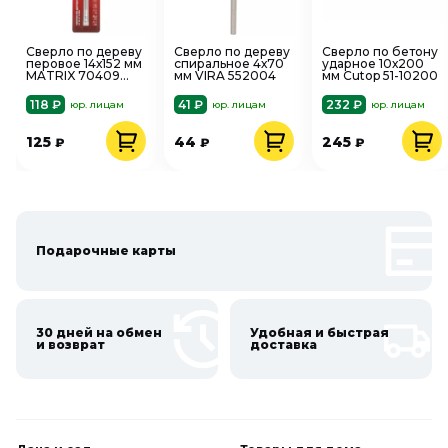
Сверло по дереву
Сверло по дереву
Сверло по бетону
перовое 14х152 мм
спиральное 4х70
ударное 10х200
MATRIX 70409
мм VIRA 552004
мм Cutop 51-10200
шестигранный
хвостовик
118 ₽
41 ₽
232 ₽
юр. лицам
юр. лицам
юр. лицам
125
44
245
₽
₽
₽
Подарочные карты
30 дней на обмен
Удобная и быстрая
и возврат
доставка