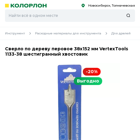
Новосибирск, Толмачевская
С
С
к
к
оро
оро
Инструмент
Расходные материалы для инструмента
Для дрелей
Сверло по дереву перовое 38х152 мм VertexTools
1133-38 шестигранный хвостовик
-20%
Выгодно