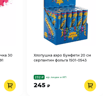
чка 30
Хлопушка аэро Бумфети 20 см
91
серпантин фольга 1501-0543
232 ₽
юр. лицам и ИП
245
₽