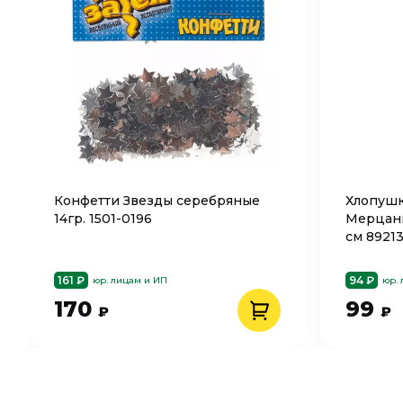
Конфетти Звезды серебряные
Хлопушк
14гр. 1501-0196
Мерцани
см 8921
161 ₽
94 ₽
юр. лицам и ИП
юр.
170
99
₽
₽