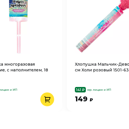
а многоразовая
Хлопушка Мальчик-Дево
е, с наполнителем, 18
см Холи розовый 1501-63
3
141 ₽
 лицам и ИП
юр. лицам и ИП
149
₽