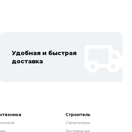
Удобная и быстрая
доставка
нтехника
Строительные материалы
есители
Строительные смеси
нны
Листовые материалы