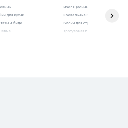
ковины
Изоляционные материалы
ки для кухни
Кровельные материалы
тазы и биде
Блоки для строительства
шевые
Тротуарная плитка
бель для ванной
Армирующие материалы
лотенцесушители
Ограждения
доснабжение
Металлопрокат
оотведение и канализация
визионные люки
доподготовка
орная арматура