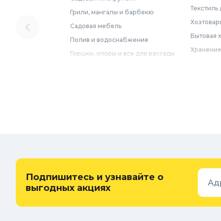
Текстиль 
Грили, мангалы и барбекю
Хозтовар
Садовая мебель
Бытовая 
Полив и водоснабжение
Хранение
Горшки, опоры и все для рассады
Мебель
Грунты для растений
Бытовая 
Садовый декор
Предметы
Бассейны
Спальня
Товары для бани и сауны
Ванная
Дачные умывальники, души и
туалеты
Самогон
Удобрения, химикаты и средства
Интерьер
защиты
Придверн
Семена и растения
Подпишитесь и узнавайте о
Ад
Теплицы, парники и укрывной
выгодных акциях
материал