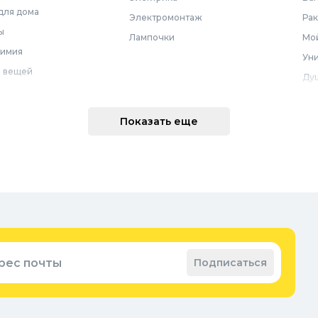
для дома
Электромонтаж
Ра
ы
Лампочки
Мой
химия
Уни
 вещей
Ду
Ме
техника
По
Показать еще
 интерьера
Во
Вод
Ре
оварение
Во
ные коврики
Зап
ые коврики
рес почты
Подписаться