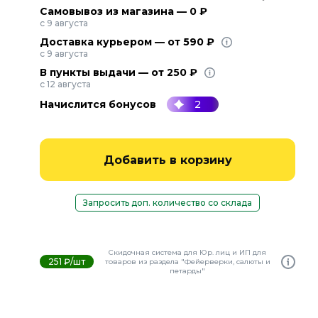
Самовывоз из магазина — 0 ₽
с 9 августа
Доставка курьером — от 590 ₽
с 9 августа
В пункты выдачи — от 250 ₽
с 12 августа
Начислится бонусов
2
Добавить в корзину
Запросить доп. количество со склада
Скидочная система для Юр. лиц и ИП для
251 ₽/шт
товаров из раздела "Фейерверки, салюты и
петарды"