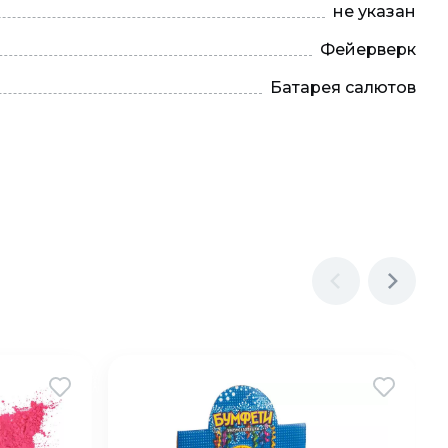
не указан
Фейерверк
Батарея салютов