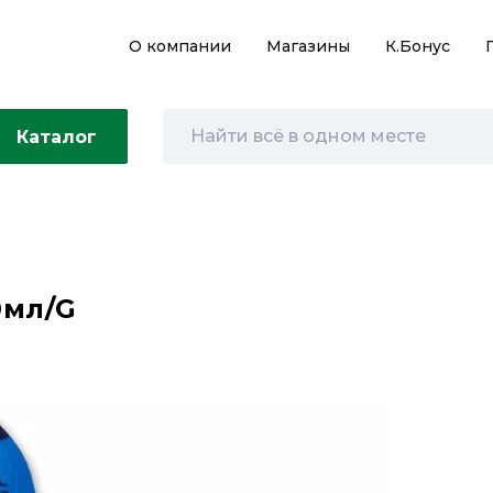
О компании
Магазины
К.Бонус
Каталог
0мл/G