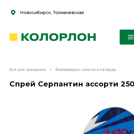
С
С
к
к
оро
оро
Новосибирск, Толмачевская
Все для праздника
Фейерверки, салюты и петарды
Спрей Серпантин ассорти 25