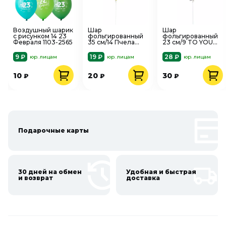
Воздушный шарик
Шар
Шар
с рисунком 14 23
фольгированный
фольгированный
Февраля 1103-2565
35 см/14 Пчела
23 см/9 TO YOU
веселая 1206-1419
Животные 1201-
0425
9 ₽
19 ₽
28 ₽
юр. лицам
юр. лицам
юр. лицам
10
20
30
₽
₽
₽
Подарочные карты
30 дней на обмен
Удобная и быстрая
и возврат
доставка