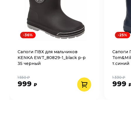
-36%
-25%
Сапоги ПВХ для мальчиков
Сапоги 
KENKA EWT_80829-1_black р-р
Tom&Mik
35 черный
т.синий
1 550 ₽
1 330 ₽
999
999
₽