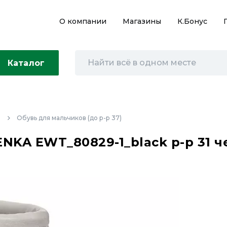
О компании
Магазины
К.Бонус
Каталог
в
Обувь для мальчиков (до р-р 37)
NKA EWT_80829-1_black р-р 31 