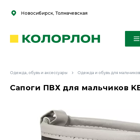
С
С
к
к
оро
оро
Новосибирск, Толмачевская
Одежда, обувь и аксессуары
Одежда и обувь для мальчико
Сапоги ПВХ для мальчиков KE