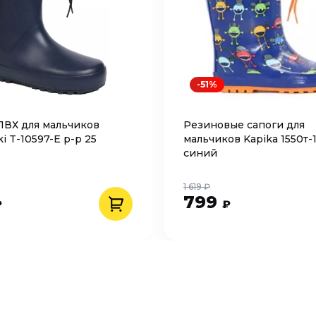
-51%
ПВХ для мальчиков
Резиновые сапоги для
i T-10597-E р-р 25
мальчиков Kapika 1550т-1
синий
1 619 ₽
799
₽
₽