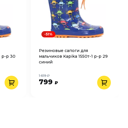
-51%
Резиновые сапоги для
 р-р 30
мальчиков Kapika 1550т-1 р-р 29
синий
1 619 ₽
799
₽